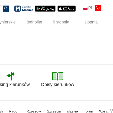
PL
ynierskie
jednolite
II stopnia
III stopnia
king kierunków
Opisy kierunków
V
ań
Radom
Rzeszów
Szczecin
śląskie
Toruń
Warsza