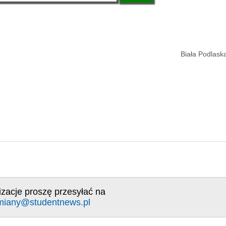
Biała Podlask
izacje proszę przesyłać na
miany@studentnews.pl