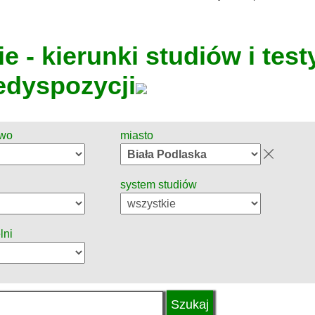
e - kierunki studiów i test
edyspozycji
two
miasto
system studiów
lni