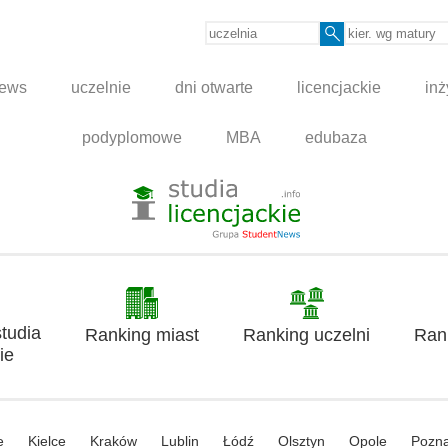
news
uczelnie
dni otwarte
licencjackie
inż
podyplomowe
MBA
edubaza
tudia
Ranking miast
Ranking uczelni
Ran
ie
e
Kielce
Kraków
Lublin
Łódź
Olsztyn
Opole
Pozn