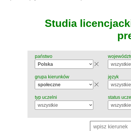
Studia licencjacki
pr
państwo
wojewódz
grupa kierunków
język
typ uczelni
status ucze