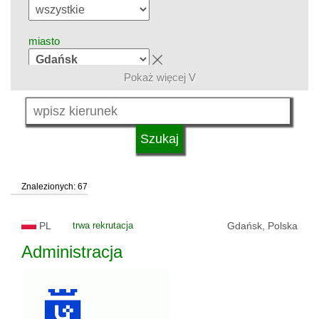
miasto
Pokaż więcej V
grupa kierunków
język
Znalezionych: 67
system studiów
PL
trwa rekrutacja
Gdańsk, Polska
typ uczelni
Administracja
status uczelni