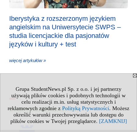
Iberystyka z rozszerzonym językiem
angielskim na Uniwersytecie SWPS –
studia licencjackie dla pasjonatów
języków i kultury + test
więcej artykułów »
Grupa StudentNews.pl Sp. z o.o. i jej partnerzy
używają plików cookies i podobnych technologii w
PL
trwa rekrutacja
Gdańsk, Polska
celu realizacji m.in. usług statystycznych i
reklamowych zgodnie z
Polityką Prywatności
. Możesz
Logistyka (Ekonomia)
określić warunki przechowywania lub dostępu do
plików cookies w Twojej przeglądarce.
[ZAMKNIJ]