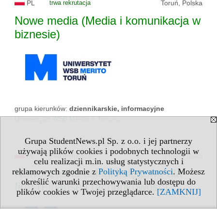
PL
trwa rekrutacja
Toruń, Polska
Nowe media (Media i komunikacja w
biznesie)
grupa kierunków:
dziennikarskie, informacyjne
Uniwersytet WSB Merito w Toruniu
Grupa StudentNews.pl Sp. z o.o. i jej partnerzy
używają plików cookies i podobnych technologii w
PL
trwa rekrutacja
Toruń, Polska
celu realizacji m.in. usług statystycznych i
reklamowych zgodnie z
Polityką Prywatności
. Możesz
Nowoczesne usługi księgowe dla
określić warunki przechowywania lub dostępu do
firm (Finanse i rachunkowość)
plików cookies w Twojej przeglądarce.
[ZAMKNIJ]