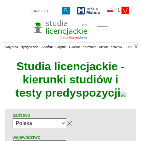
PL
V
Białystok
Bydgoszcz
Gdańsk
Gdynia
Gliwice
Katowice
Kielce
Kraków
Lublin
Łó
Studia licencjackie -
kierunki studiów i
testy predyspozycji
państwo
województwo