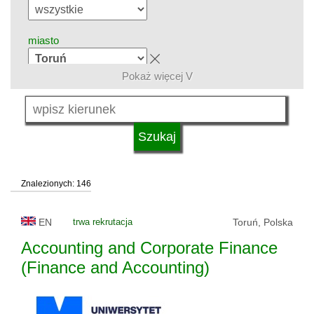
miasto
Pokaż więcej V
grupa kierunków
język
Znalezionych: 146
system studiów
EN
trwa rekrutacja
Toruń, Polska
typ uczelni
Accounting and Corporate Finance
(Finance and Accounting)
status uczelni