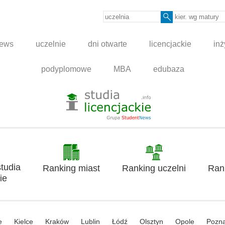
news
uczelnie
dni otwarte
licencjackie
inż
podyplomowe
MBA
edubaza
tudia
Ranking miast
Ranking uczelni
Ran
ie
e
Kielce
Kraków
Lublin
Łódź
Olsztyn
Opole
Pozn