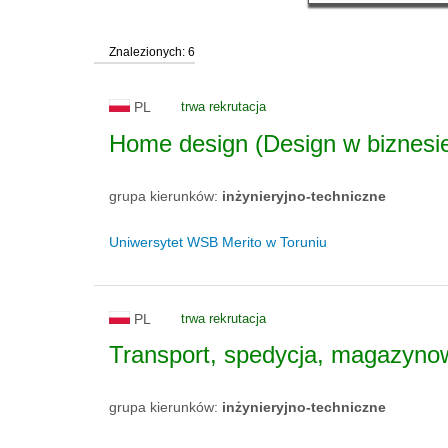
Znalezionych: 6
PL
trwa rekrutacja
Home design (Design w biznesi
grupa kierunków:
inżynieryjno-techniczne
Uniwersytet WSB Merito w Toruniu
PL
trwa rekrutacja
Transport, spedycja, magazynow
grupa kierunków:
inżynieryjno-techniczne