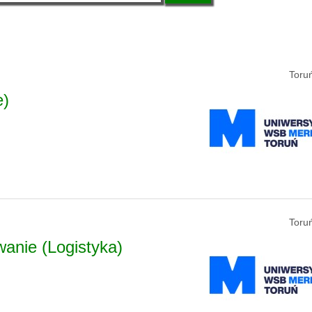
Toru
e)
Toru
anie (Logistyka)