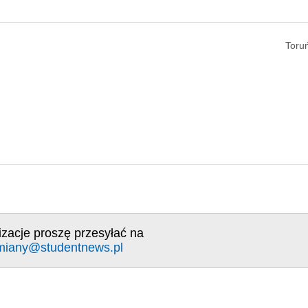
Toru
izacje proszę przesyłać na
miany@studentnews.pl