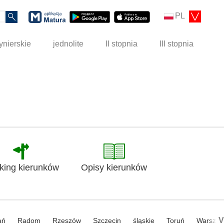
PL
ynierskie
jednolite
II stopnia
III stopnia
king kierunków
Opisy kierunków
V
ań
Radom
Rzeszów
Szczecin
śląskie
Toruń
Warsza