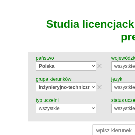
Studia licencjacki
pr
państwo
wojewódz
grupa kierunków
język
typ uczelni
status ucze