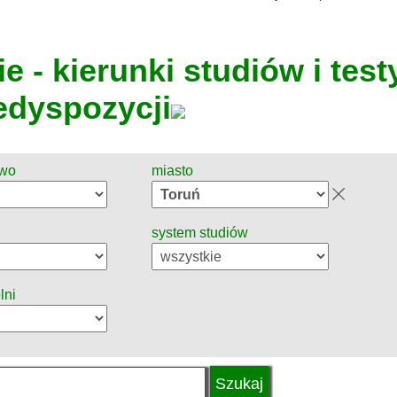
e - kierunki studiów i test
edyspozycji
two
miasto
system studiów
lni