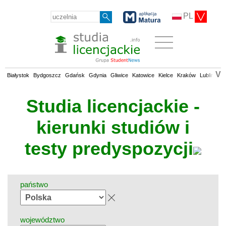
PL
V
Białystok
Bydgoszcz
Gdańsk
Gdynia
Gliwice
Katowice
Kielce
Kraków
Lublin
Łó
Studia licencjackie -
kierunki studiów i
testy predyspozycji
państwo
województwo