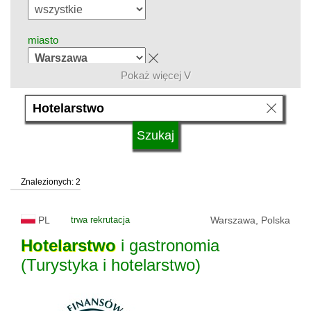
miasto
Pokaż więcej V
grupa kierunków
język
Znalezionych: 2
system studiów
PL
trwa rekrutacja
Warszawa, Polska
typ uczelni
Hotelarstwo
i gastronomia
(Turystyka i hotelarstwo)
status uczelni