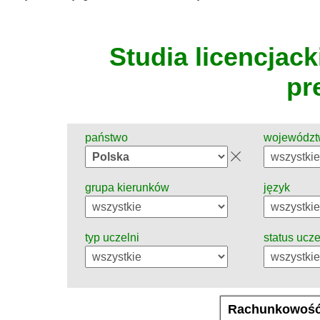
Studia licencjacki
pr
państwo
wojewódz
grupa kierunków
język
typ uczelni
status ucze