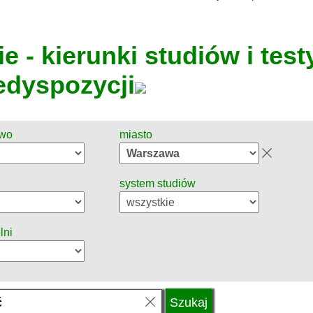
e - kierunki studiów i test
edyspozycji
two
miasto
system studiów
lni