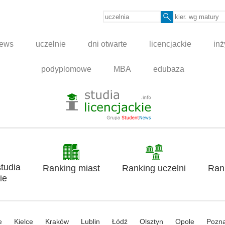
news
uczelnie
dni otwarte
licencjackie
inż
podyplomowe
MBA
edubaza
tudia
Ranking miast
Ranking uczelni
Ran
ie
e
Kielce
Kraków
Lublin
Łódź
Olsztyn
Opole
Pozn