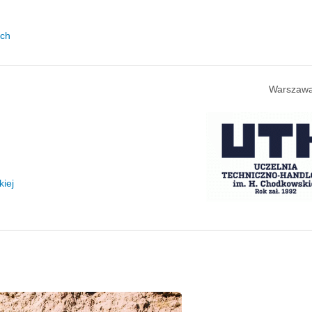
ych
Warszawa
iej