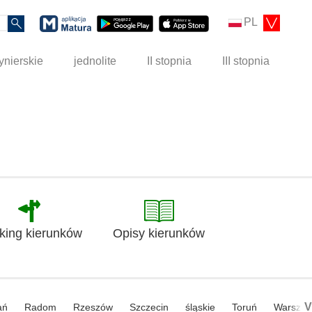
PL
ynierskie
jednolite
II stopnia
III stopnia
king kierunków
Opisy kierunków
V
ań
Radom
Rzeszów
Szczecin
śląskie
Toruń
Warsza