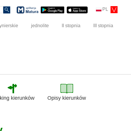
PL
ynierskie
jednolite
II stopnia
III stopnia
king kierunków
Opisy kierunków
y