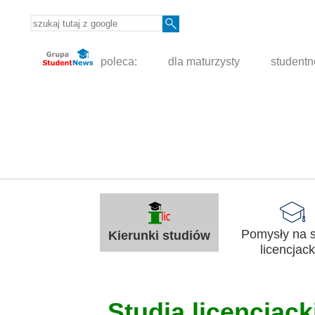
poleca:
dla maturzysty
student
Pomysły na s
Kierunki studiów
licencjack
Studia licencjacki