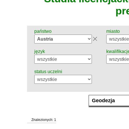
pr
państwo
miasto
język
kwalifikacj
status uczelni
Znalezionych: 1