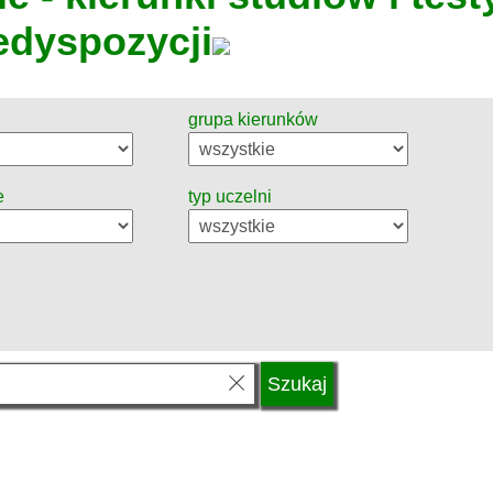
edyspozycji
grupa kierunków
e
typ uczelni