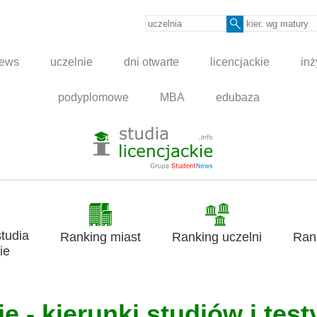
news
uczelnie
dni otwarte
licencjackie
inż
podyplomowe
MBA
edubaza
tudia
Ranking miast
Ranking uczelni
Ran
ie
e - kierunki studiów i test