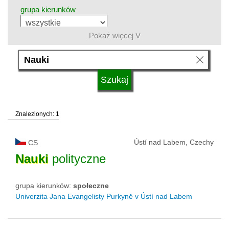
grupa kierunków
Pokaż więcej V
język
typ uczelni
Znalezionych: 1
status uczelni
Ústí nad Labem, Czechy
CS
Nauki
polityczne
grupa kierunków:
społeczne
Univerzita Jana Evangelisty Purkyně v Ústí nad Labem