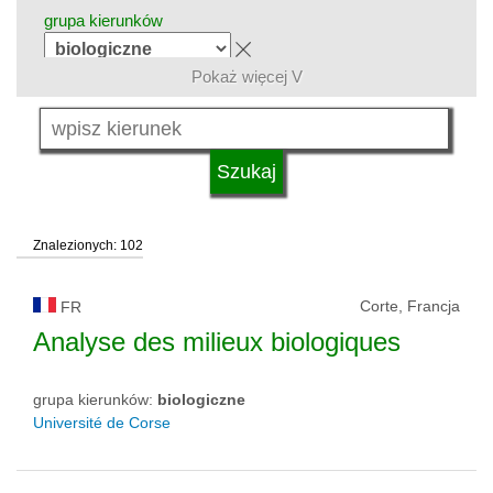
grupa kierunków
Pokaż więcej V
język
kwalifikacje
Znalezionych: 102
typ uczelni
Corte, Francja
FR
status uczelni
Analyse des milieux biologiques
grupa kierunków:
biologiczne
Université de Corse