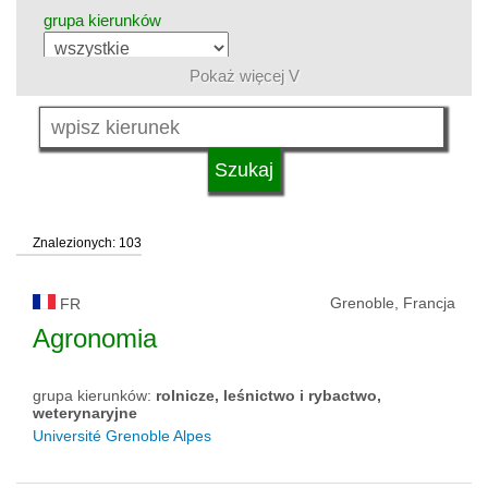
grupa kierunków
Pokaż więcej V
język
kwalifikacje
Znalezionych: 103
typ uczelni
Grenoble, Francja
FR
status uczelni
Agronomia
grupa kierunków:
rolnicze, leśnictwo i rybactwo,
weterynaryjne
Université Grenoble Alpes