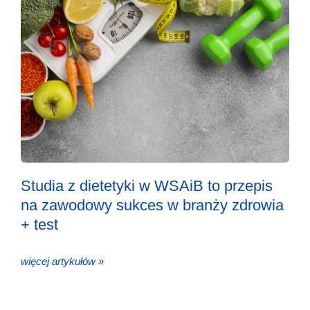
Studia z dietetyki w WSAiB to przepis
na zawodowy sukces w branży zdrowia
+ test
więcej artykułów »