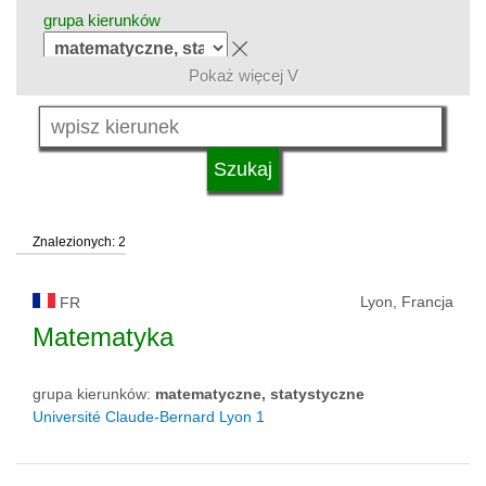
grupa kierunków
Pokaż więcej V
język
kwalifikacje
Znalezionych: 2
typ uczelni
Lyon, Francja
FR
status uczelni
Matematyka
grupa kierunków:
matematyczne, statystyczne
Université Claude-Bernard Lyon 1