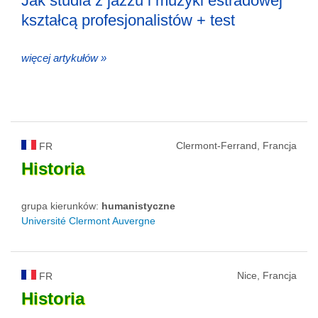
Jak studia z jazzu i muzyki estradowej
kształcą profesjonalistów + test
więcej artykułów »
Clermont-Ferrand, Francja
FR
Historia
grupa kierunków:
humanistyczne
Université Clermont Auvergne
Nice, Francja
FR
Historia