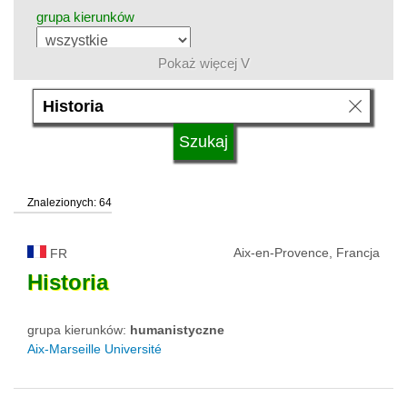
grupa kierunków
Pokaż więcej V
język
kwalifikacje
Znalezionych: 64
typ uczelni
Aix-en-Provence, Francja
FR
status uczelni
Historia
grupa kierunków:
humanistyczne
Aix-Marseille Université