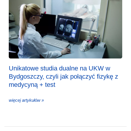
Unikatowe studia dualne na UKW w
Bydgoszczy, czyli jak połączyć fizykę z
medycyną + test
więcej artykułów »