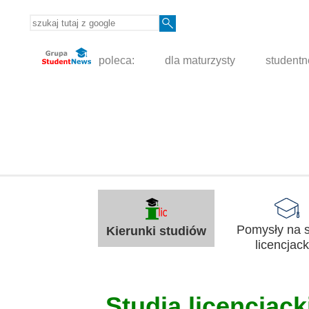
poleca:
dla maturzysty
student
Pomysły na s
Kierunki studiów
licencjack
Studia licencjacki