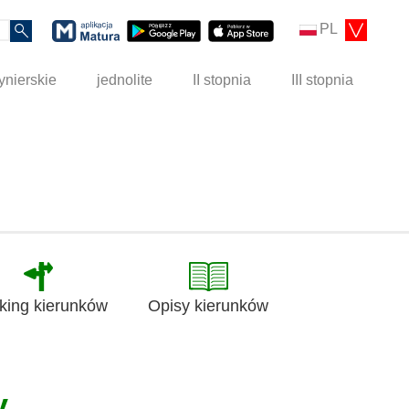
PL
ynierskie
jednolite
II stopnia
III stopnia
king kierunków
Opisy kierunków
y