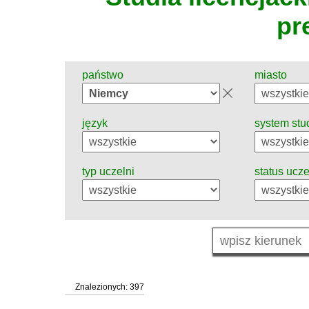
pr
państwo
miasto
język
system stu
typ uczelni
status ucze
Znalezionych: 397