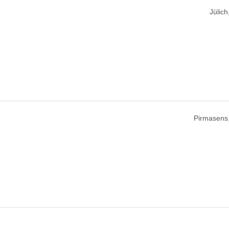
Jülic
Pirmasens