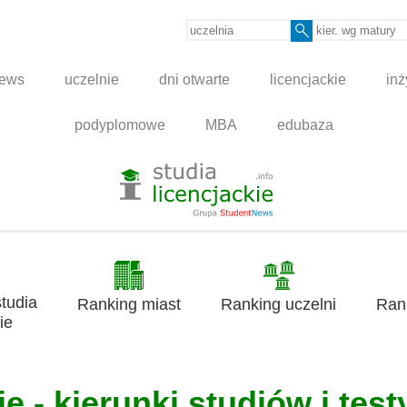
news
uczelnie
dni otwarte
licencjackie
inż
podyplomowe
MBA
edubaza
tudia
Ranking miast
Ranking uczelni
Ran
ie
e - kierunki studiów i test