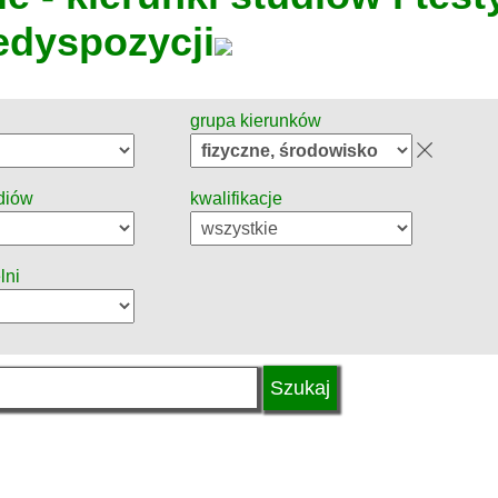
edyspozycji
grupa kierunków
diów
kwalifikacje
lni