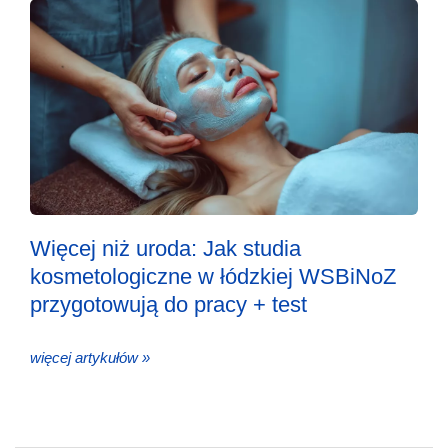
Więcej niż uroda: Jak studia
kosmetologiczne w łódzkiej WSBiNoZ
przygotowują do pracy + test
więcej artykułów »