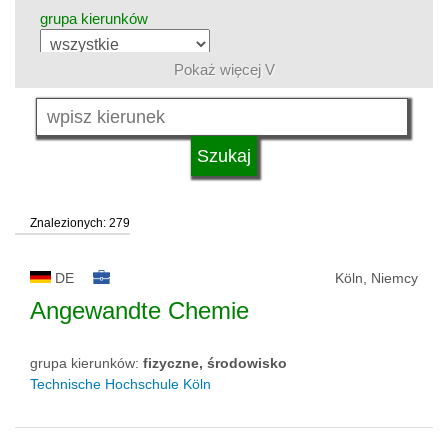
grupa kierunków
Pokaż więcej V
język
system studiów
Znalezionych: 279
kwalifikacje
DE
Köln, Niemcy
typ uczelni
Angewandte Chemie
grupa kierunków:
fizyczne, środowisko
status uczelni
Technische Hochschule Köln