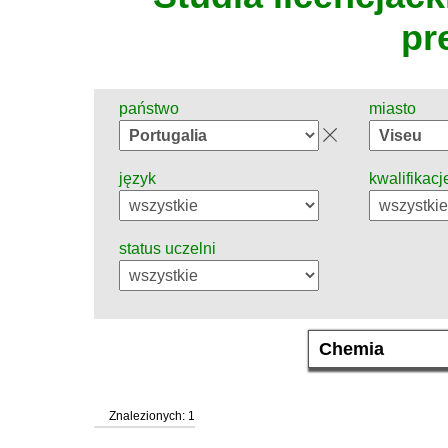
pr
państwo
miasto
język
kwalifikacj
status uczelni
Znalezionych: 1