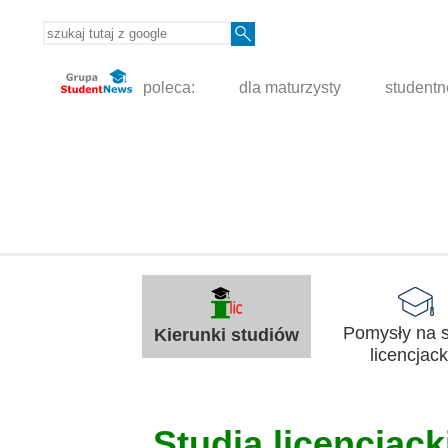
poleca:
dla maturzysty
student
Pomysły na s
Kierunki studiów
licencjack
Studia licencjacki