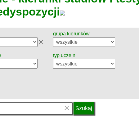
edyspozycji
grupa kierunków
e
typ uczelni