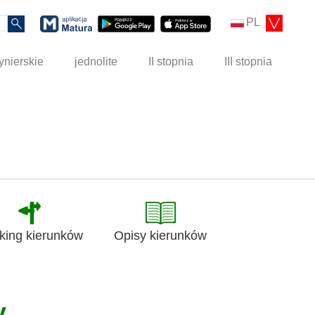
PL
ynierskie
jednolite
II stopnia
III stopnia
king kierunków
Opisy kierunków
y