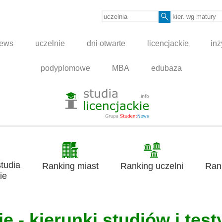
news
uczelnie
dni otwarte
licencjackie
inż
podyplomowe
MBA
edubaza
tudia
Ranking miast
Ranking uczelni
Ran
ie
e - kierunki studiów i test