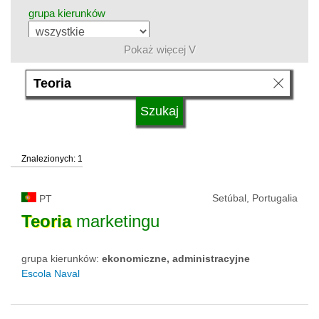
grupa kierunków
Pokaż więcej V
język
kwalifikacje
Znalezionych: 1
typ uczelni
Setúbal, Portugalia
PT
status uczelni
Teoria
marketingu
grupa kierunków:
ekonomiczne, administracyjne
Escola Naval