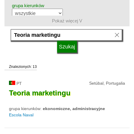
grupa kierunków
Pokaż więcej V
język
kwalifikacje
Znalezionych: 13
typ uczelni
Setúbal, Portugalia
PT
status uczelni
Teoria
marketingu
grupa kierunków:
ekonomiczne, administracyjne
Escola Naval