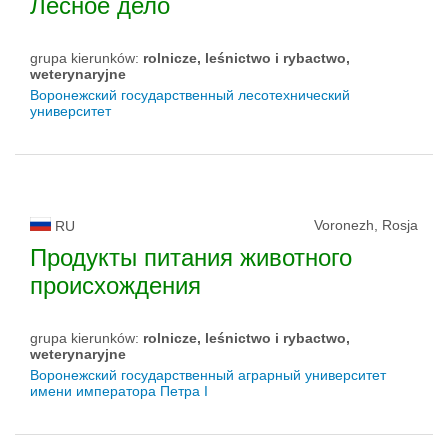
Лесное дело
grupa kierunków:
rolnicze, leśnictwo i rybactwo,
weterynaryjne
Воронежский государственный лесотехнический
университет
Voronezh, Rosja
RU
Продукты питания животного
происхождения
grupa kierunków:
rolnicze, leśnictwo i rybactwo,
weterynaryjne
Воронежский государственный аграрный университет
имени императора Петра I