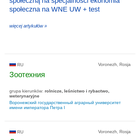
społeczną na specjalności ekonomia
społeczna na WNE UW + test
więcej artykułów »
Voronezh, Rosja
RU
Зоотехния
grupa kierunków:
rolnicze, leśnictwo i rybactwo,
weterynaryjne
Воронежский государственный аграрный университет
имени императора Петра I
Voronezh, Rosja
RU