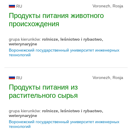
Voronezh, Rosja
RU
Продукты питания животного
происхождения
grupa kierunków:
rolnicze, leśnictwo i rybactwo,
weterynaryjne
Воронежский государственный университет инженерных
технологий
Voronezh, Rosja
RU
Продукты питания из
растительного сырья
grupa kierunków:
rolnicze, leśnictwo i rybactwo,
weterynaryjne
Воронежский государственный университет инженерных
технологий