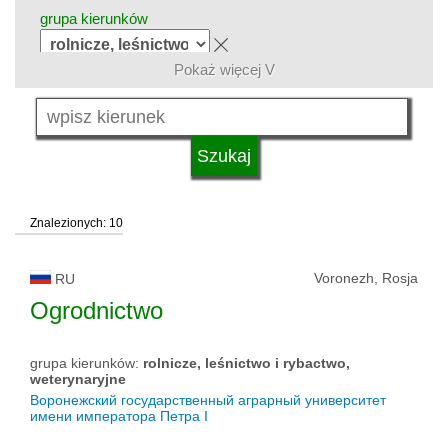
grupa kierunków
Pokaż więcej V
język
typ uczelni
Znalezionych: 10
status uczelni
Voronezh, Rosja
RU
Ogrodnictwo
grupa kierunków:
rolnicze, leśnictwo i rybactwo,
weterynaryjne
Воронежский государственный аграрный университет
имени императора Петра I