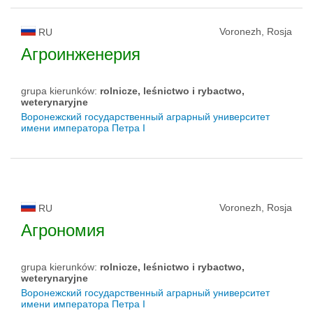
Voronezh, Rosja
RU
Агроинженерия
grupa kierunków:
rolnicze, leśnictwo i rybactwo,
weterynaryjne
Воронежский государственный аграрный университет
имени императора Петра I
Voronezh, Rosja
RU
Агрономия
grupa kierunków:
rolnicze, leśnictwo i rybactwo,
weterynaryjne
Воронежский государственный аграрный университет
имени императора Петра I