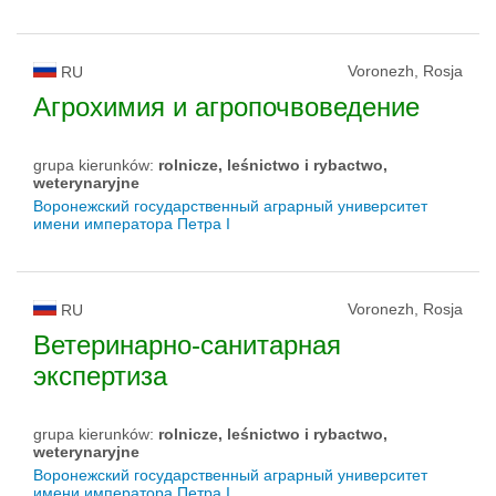
Voronezh, Rosja
RU
Агрохимия и агропочвоведение
grupa kierunków:
rolnicze, leśnictwo i rybactwo,
weterynaryjne
Воронежский государственный аграрный университет
имени императора Петра I
Voronezh, Rosja
RU
Ветеринарно-санитарная
экспертиза
grupa kierunków:
rolnicze, leśnictwo i rybactwo,
weterynaryjne
Воронежский государственный аграрный университет
имени императора Петра I