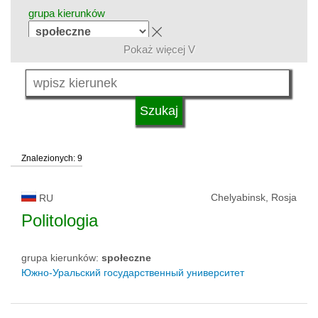
grupa kierunków
Pokaż więcej V
język
typ uczelni
Znalezionych: 9
status uczelni
Chelyabinsk, Rosja
RU
Politologia
grupa kierunków:
społeczne
Южно-Уральский государственный университет