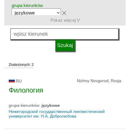
grupa kierunków
Pokaż więcej V
język
typ uczelni
Znalezionych: 2
status uczelni
Nizhny Novgorod, Rosja
RU
Филология
grupa kierunków:
językowe
Нижегородский государственный лингвистический
университет им. Н.А. Добролюбова