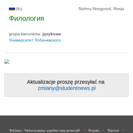
Nizhny Novgorod, Rosja
RU
Филология
grupa kierunków:
językowe
Университет Лобачевского
Aktualizacje proszę przesyłać na
zmiany@studentnews.pl
•
•
•
Reklama - Wykorzystajmy wspólnie nasz potencjał!
Kontakt
Patronat