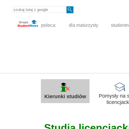
poleca:
dla maturzysty
student
Pomysły na s
Kierunki studiów
licencjack
Studia licencjacki