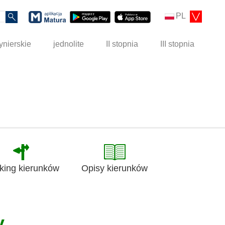
PL
ynierskie
jednolite
II stopnia
III stopnia
king kierunków
Opisy kierunków
y