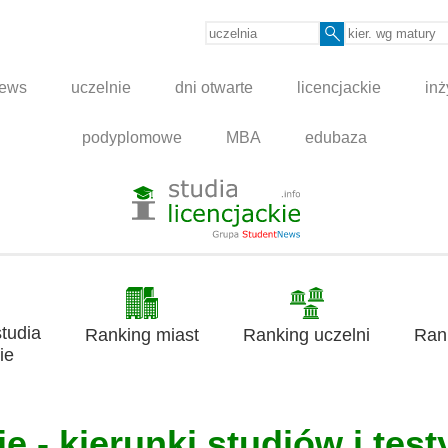
news
uczelnie
dni otwarte
licencjackie
inż
podyplomowe
MBA
edubaza
tudia
Ranking miast
Ranking uczelni
Ran
ie
e - kierunki studiów i test