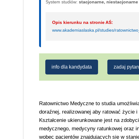
System studiów:
sta­cjo­nar­ne, nie­sta­cjo­nar­ne
Opis kierunku na stronie AŚ:
www.akademiaslaska.pl/studies/ratownictw
info dla kandydata
zadaj pytan
Ratownictwo Medyczne to studia umożliwi
doraźnej, realizowanej aby ratować życie 
Kształcenie ukierunkowane jest na zdobyci
medycznego, medycyny ratunkowej oraz i
wobec pacjentów znajdujących się w stanie