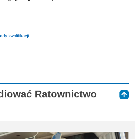
y kwalifikacji
udiować Ratownictwo
⇑