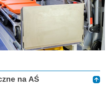
czne na AŚ
⇑