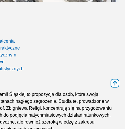
ałcenia
raktyczne
utycznym
we
alistycznych
⇑
i Śląskiej to propozycja dla osób, które swoją
stanach nagłego zagrożenia. Studia te, prowadzone w
. Zbigniewa Religi, koncentrują się na przygotowaniu
h do podjęcia natychmiastowych działań ratunkowych.
edyczne, ale również szeroką wiedzę z zakresu
w sytuacjach kryzysowych.