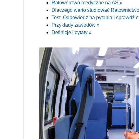
Ratownictwo medyczne na AŚ »
Dlaczego warto studiować Ratownictw
Test. Odpowiedz na pytania i sprawdź c
Przykłady zawodów »
Definicje i cytaty »