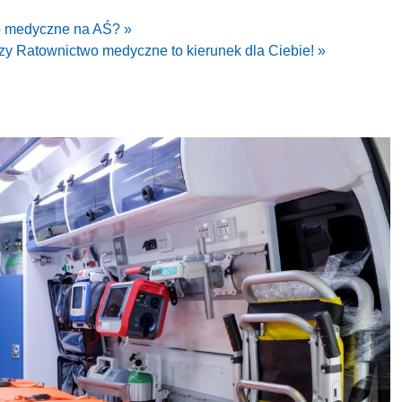
o medyczne na AŚ? »
zy Ratownictwo medyczne to kierunek dla Ciebie! »