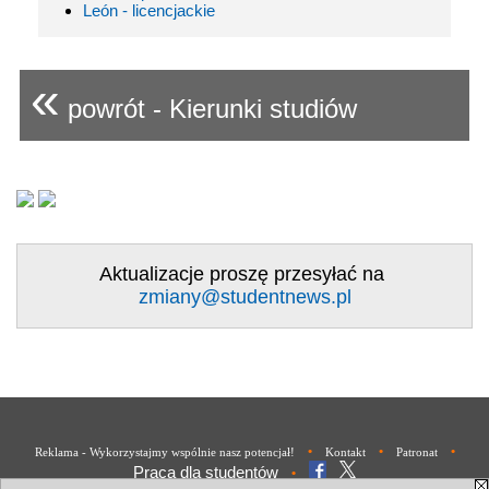
León - licencjackie
«
powrót - Kierunki studiów
Aktualizacje proszę przesyłać na
zmiany@studentnews.pl
•
•
•
Reklama - Wykorzystajmy wspólnie nasz potencjał!
Kontakt
Patronat
Praca dla studentów
•