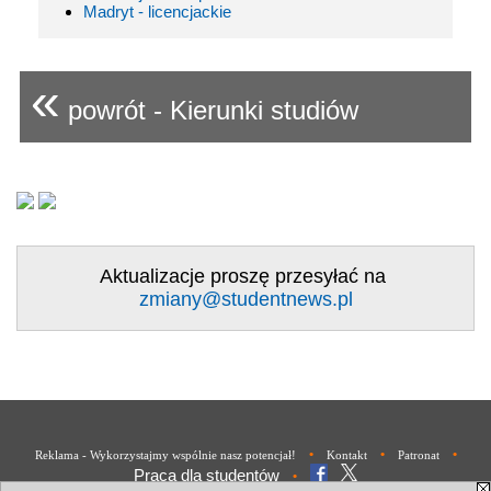
Madryt - licencjackie
«
powrót - Kierunki studiów
Aktualizacje proszę przesyłać na
zmiany@studentnews.pl
•
•
•
Reklama - Wykorzystajmy wspólnie nasz potencjał!
Kontakt
Patronat
Praca dla studentów
•