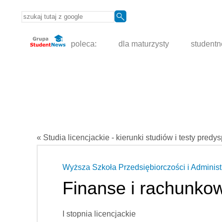
poleca:
dla maturzysty
student
« Studia licencjackie - kierunki studiów i testy predy
Wyższa Szkoła Przedsiębiorczości i Administr
Finanse i rachunko
I stopnia licencjackie