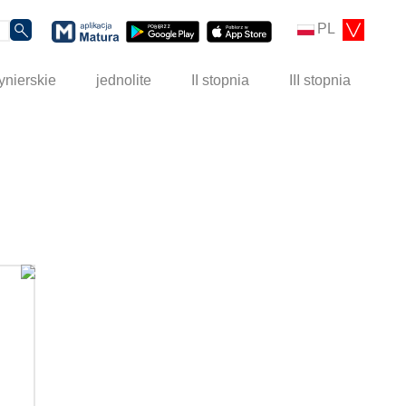
PL
ynierskie
jednolite
II stopnia
III stopnia