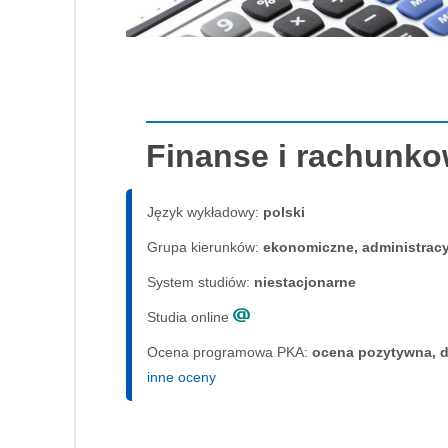
Finanse i rachunk
Język wykładowy:
polski
Grupa kierunków:
ekonomiczne, administrac
System studiów:
nie­sta­cjo­nar­ne
Studia online
Ocena programowa PKA:
ocena pozytywna, d
inne oceny