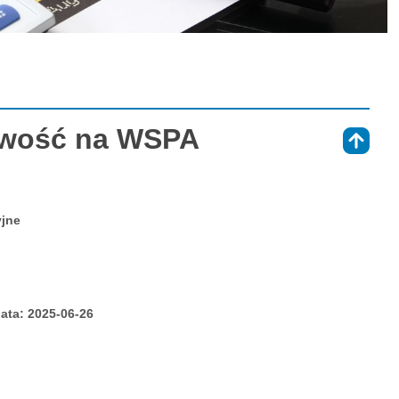
owość na WSPA
⇑
yjne
ata: 2025-06-26