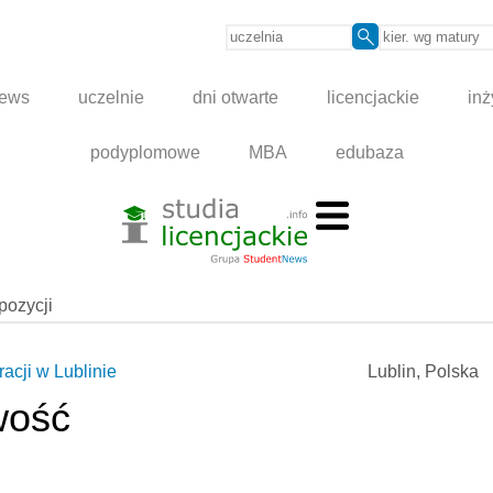
news
uczelnie
dni otwarte
licencjackie
inż
podyplomowe
MBA
edubaza
spozycji
acji w Lublinie
Lublin, Polska
wość