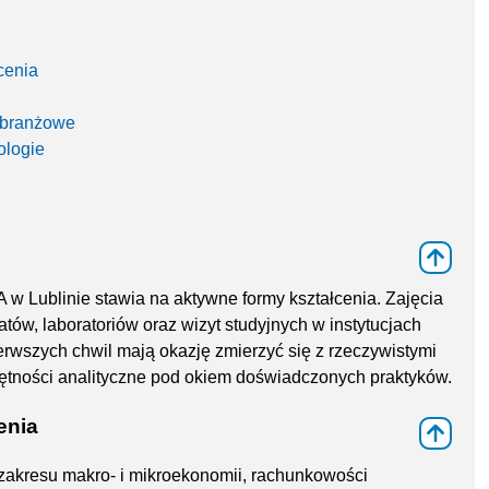
cenia
a branżowe
ologie
⇑
 Lublinie stawia na aktywne formy kształcenia. Zajęcia
tów, laboratoriów oraz wizyt studyjnych w instytucjach
erwszych chwil mają okazję zmierzyć się z rzeczywistymi
tności analityczne pod okiem doświadczonych praktyków.
enia
⇑
zakresu makro- i mikroekonomii, rachunkowości