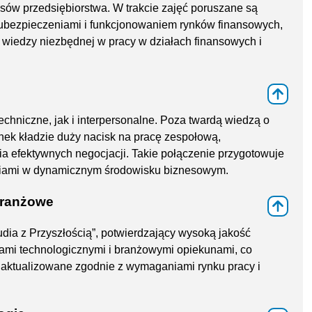
nsów przedsiębiorstwa. W trakcie zajęć poruszane są
ubezpieczeniami i funkcjonowaniem rynków finansowych,
iedzy niezbędnej w pracy w działach finansowych i
⇑
echniczne, jak i interpersonalne. Poza twardą wiedzą o
nek kładzie duży nacisk na pracę zespołową,
a efektywnych negocjacji. Takie połączenie przygotowuje
niami w dynamicznym środowisku biznesowym.
 branżowe
⇑
tudia z Przyszłością”, potwierdzający wysoką jakość
rami technologicznymi i branżowymi opiekunami, co
e aktualizowane zgodnie z wymaganiami rynku pracy i