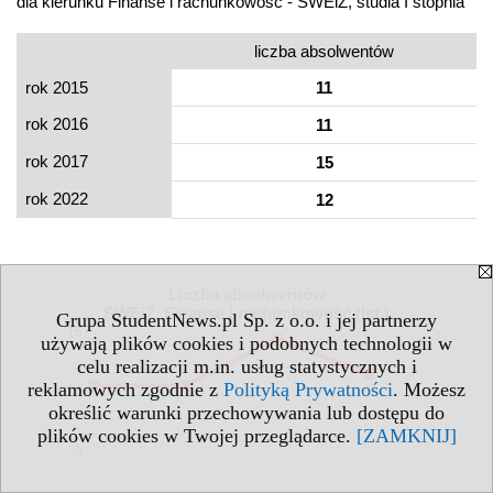
dla kierunku Finanse i rachunkowość - SWEiZ, studia I stopnia
liczba absolwentów
rok 2015
11
rok 2016
11
rok 2017
15
rok 2022
12
Liczba absolwentów
SWEiZ, Finanse i rachunkowość (Ist.)
Grupa StudentNews.pl Sp. z o.o. i jej partnerzy
15
używają plików cookies i podobnych technologii w
celu realizacji m.in. usług statystycznych i
reklamowych zgodnie z
Polityką Prywatności
. Możesz
10
określić warunki przechowywania lub dostępu do
plików cookies w Twojej przeglądarce.
[ZAMKNIJ]
5