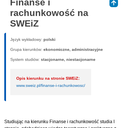
Finanse i
⇑
rachunkowość na
SWEiZ
Język wykładowy:
polski
Grupa kierunków:
ekonomiczne, administracyjne
System studiów:
sta­cjo­nar­ne, nie­sta­cjo­nar­ne
Opis kierunku na stronie SWEiZ:
www.sweiz.pl/finanse-i-rachunkowosc/
Studiując na kierunku Finanse i rachunkowość studia I