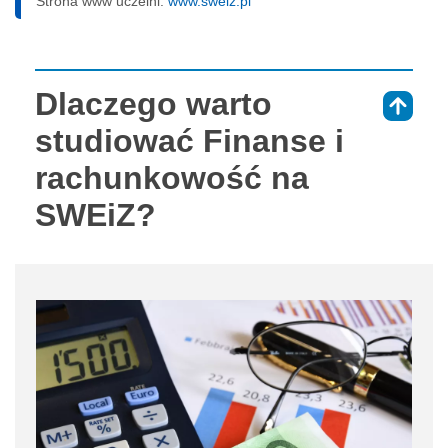
Strona www uczelni:
www.sweiz.pl
Dlaczego warto
⇑
studiować Finanse i
rachunkowość na
SWEiZ?