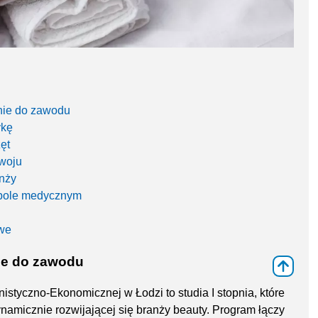
nie do zawodu
ykę
ęt
woju
anży
spole medycznym
we
ie do zawodu
⇑
tyczno-Ekonomicznej w Łodzi to studia I stopnia, które
amicznie rozwijającej się branży beauty. Program łączy