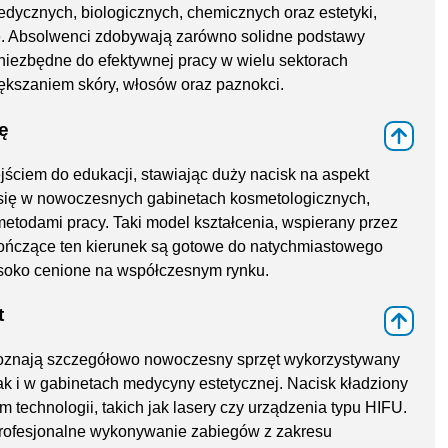
dycznych, biologicznych, chemicznych oraz estetyki,
e. Absolwenci zdobywają zarówno solidne podstawy
i niezbędne do efektywnej pracy w wielu sektorach
iększaniem skóry, włosów oraz paznokci.
ę
⇑
ściem do edukacji, stawiając duży nacisk na aspekt
ć się w nowoczesnych gabinetach kosmetologicznych,
metodami pracy. Taki model kształcenia, wspierany przez
kończące ten kierunek są gotowe do natychmiastowego
wysoko cenione na współczesnym rynku.
t
⇑
 poznają szczegółowo nowoczesny sprzęt wykorzystywany
ak i w gabinetach medycyny estetycznej. Nacisk kładziony
technologii, takich jak lasery czy urządzenia typu HIFU.
rofesjonalne wykonywanie zabiegów z zakresu