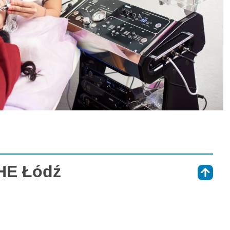
HE Łódź
⇑