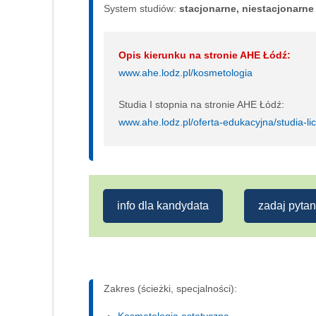
System studiów:
sta­cjo­nar­ne, nie­sta­cjo­nar­ne
Opis kierunku na stronie AHE Łódź:
www.ahe.lodz.pl/kosmetologia
Studia I stopnia na stronie AHE Łódź:
www.ahe.lodz.pl/oferta-edukacyjna/studia-li
info dla kandydata
zadaj pytan
Zakres (ścieżki, specjalności):