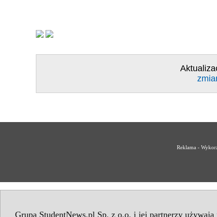
Aktualiza
zmia
Reklama - Wykorz
Grupa StudentNews.pl Sp. z o.o. i jej partnerzy używają