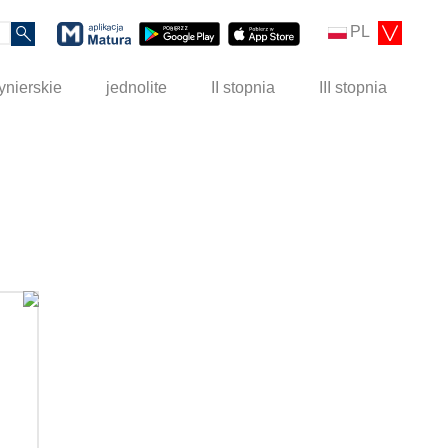
PL
ynierskie
jednolite
II stopnia
III stopnia