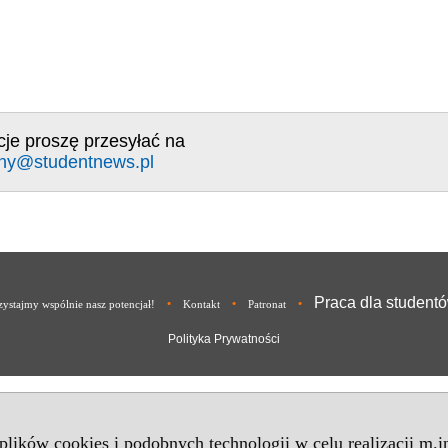
cje proszę przesyłać na
ny@studentnews.pl
Praca dla student
•
•
•
ystajmy wspólnie nasz potencjał!
Kontakt
Patronat
Polityka Prywatności
 plików cookies i podobnych technologii w celu realizacji m.