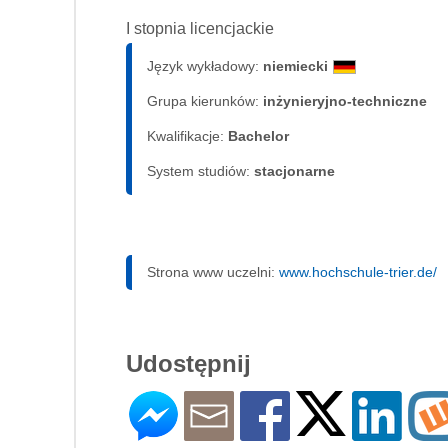
I stopnia licencjackie
Język wykładowy:
niemiecki
Grupa kierunków:
inżynieryjno-techniczne
Kwalifikacje:
Bachelor
System studiów:
sta­cjo­nar­ne
Strona www uczelni:
www.hochschule-trier.de/
Udostępnij