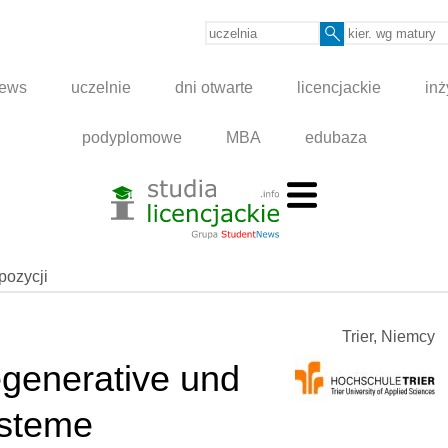
news
uczelnie
dni otwarte
licencjackie
inż
podyplomowe
MBA
edubaza
spozycji
Trier, Niemcy
egenerative und
ysteme