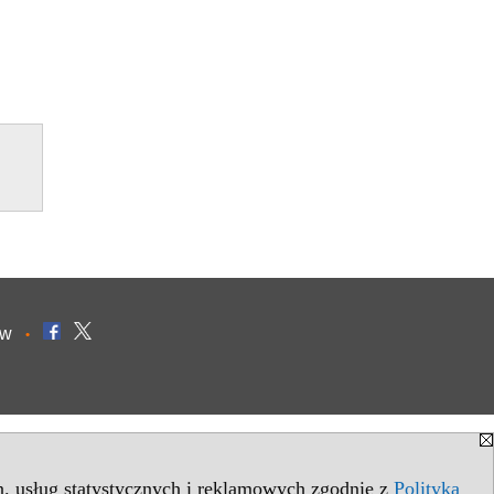
ów
•
in. usług statystycznych i reklamowych zgodnie z
Polityką