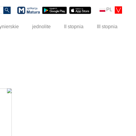
PL
ynierskie
jednolite
II stopnia
III stopnia