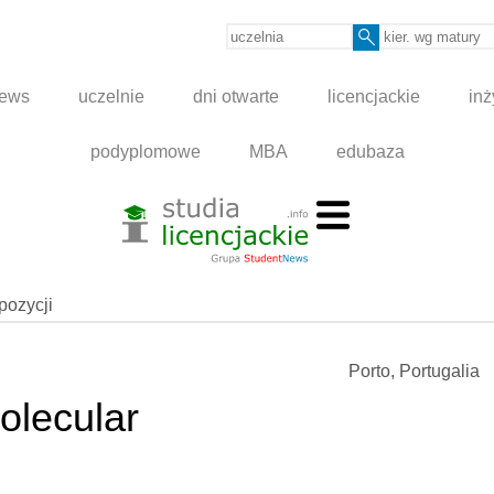
news
uczelnie
dni otwarte
licencjackie
inż
podyplomowe
MBA
edubaza
spozycji
Porto, Portugalia
olecular