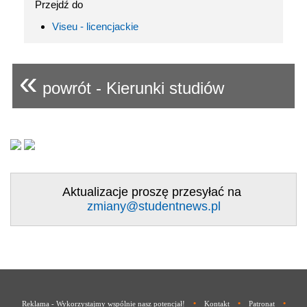
Przejdź do
Viseu - licencjackie
«
powrót - Kierunki studiów
Aktualizacje proszę przesyłać na
zmiany@studentnews.pl
•
•
•
Reklama - Wykorzystajmy wspólnie nasz potencjał!
Kontakt
Patronat