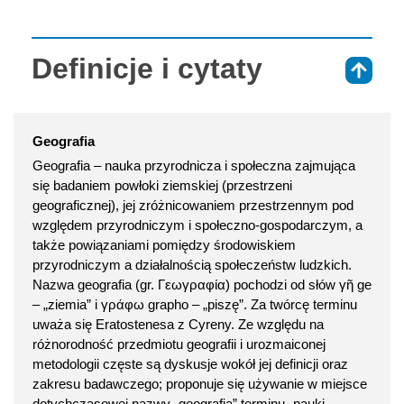
Definicje i cytaty
⇑
Geografia
Geografia – nauka przyrodnicza i społeczna zajmująca
się badaniem powłoki ziemskiej (przestrzeni
geograficznej), jej zróżnicowaniem przestrzennym pod
względem przyrodniczym i społeczno-gospodarczym, a
także powiązaniami pomiędzy środowiskiem
przyrodniczym a działalnością społeczeństw ludzkich.
Nazwa geografia (gr. Γεωγραφία) pochodzi od słów γῆ ge
– „ziemia” i γράφω grapho – „piszę”. Za twórcę terminu
uważa się Eratostenesa z Cyreny. Ze względu na
różnorodność przedmiotu geografii i urozmaiconej
metodologii częste są dyskusje wokół jej definicji oraz
zakresu badawczego; proponuje się używanie w miejsce
dotychczasowej nazwy „geografia” terminu „nauki