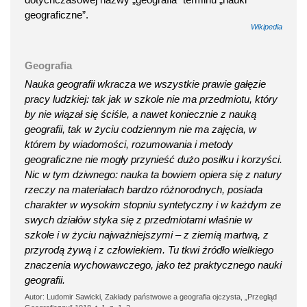
geograficzne”.
Wikipedia
Geografia
Nauka geografii wkracza we wszystkie prawie gałęzie
pracy ludzkiej: tak jak w szkole nie ma przedmiotu, który
by nie wiązał się ściśle, a nawet koniecznie z nauką
geografii, tak w życiu codziennym nie ma zajęcia, w
którem by wiadomości, rozumowania i metody
geograficzne nie mogły przynieść dużo posiłku i korzyści.
Nic w tym dziwnego: nauka ta bowiem opiera się z natury
rzeczy na materiałach bardzo różnorodnych, posiada
charakter w wysokim stopniu syntetyczny i w każdym ze
swych działów styka się z przedmiotami właśnie w
szkole i w życiu najważniejszymi – z ziemią martwą, z
przyrodą żywą i z człowiekiem. Tu tkwi źródło wielkiego
znaczenia wychowawczego, jako też praktycznego nauki
geografii.
Autor: Ludomir Sawicki, Zakłady państwowe a geografia ojczysta, „Przegląd