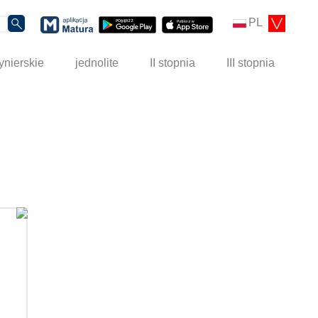
PL
ynierskie
jednolite
II stopnia
III stopnia