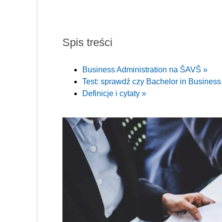
Spis treści
Business Administration na ŠAVŠ »
Test: sprawdź czy Bachelor in Business 
Definicje i cytaty »