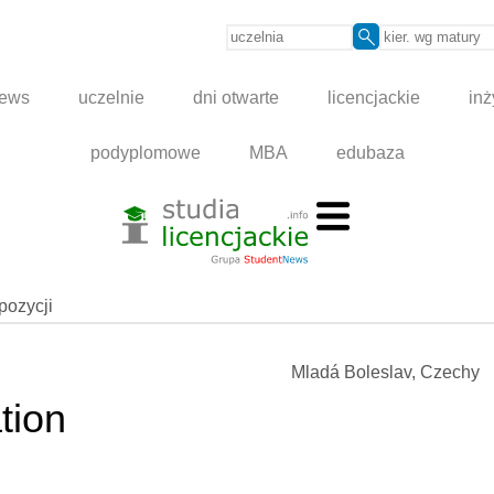
news
uczelnie
dni otwarte
licencjackie
inż
podyplomowe
MBA
edubaza
spozycji
Mladá Boleslav, Czechy
tion