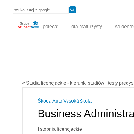
poleca:
dla maturzysty
student
« Studia licencjackie - kierunki studiów i testy predy
Škoda Auto Vysoká škola
Business Administra
I stopnia licencjackie