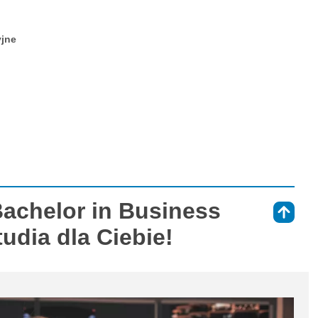
yjne
Bachelor in Business
⇑
tudia dla Ciebie!