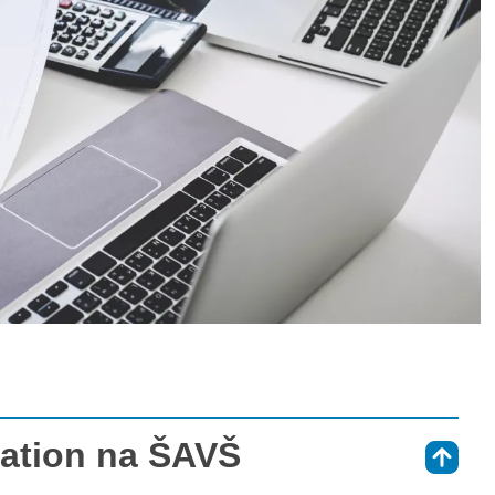
ation na ŠAVŠ
⇑