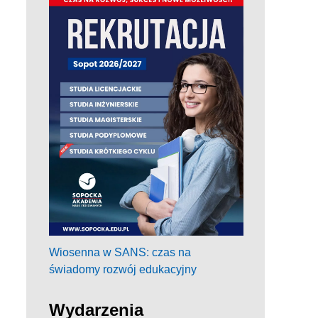
Wiosenna w SANS: czas na
świadomy rozwój edukacyjny
Wydarzenia