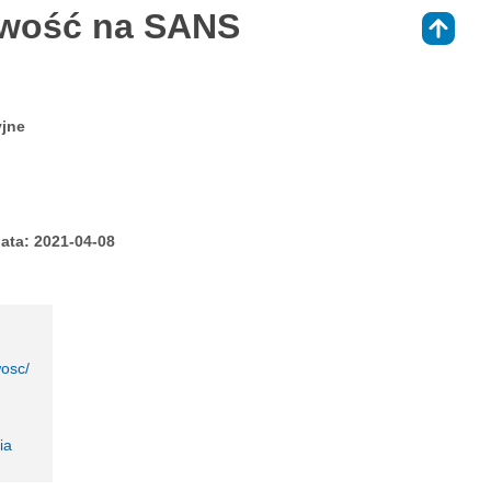
owość na SANS
⇑
yjne
ata: 2021-04-08
wosc/
ia