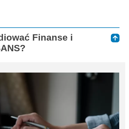
diować Finanse i
⇑
SANS?