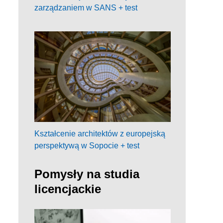
zarządzaniem w SANS + test
Kształcenie architektów z europejską
perspektywą w Sopocie + test
Pomysły na studia
licencjackie