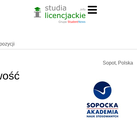
spozycji
Sopot, Polska
wość