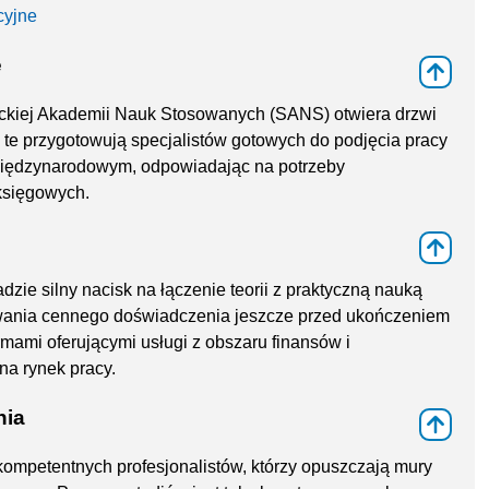
cyjne
e
⇑
ckiej Akademii Nauk Stosowanych (SANS) otwiera drzwi
ia te przygotowują specjalistów gotowych do podjęcia pracy
międzynarodowym, odpowiadając na potrzeby
księgowych.
⇑
e silny nacisk na łączenie teorii z praktyczną nauką
wania cennego doświadczenia jeszcze przed ukończeniem
rmami oferującymi usługi z obszaru finansów i
na rynek pracy.
nia
⇑
kompetentnych profesjonalistów, którzy opuszczają mury