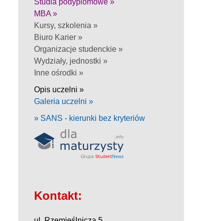
Studia podyplomowe »
MBA »
Kursy, szkolenia »
Biuro Karier »
Organizacje studenckie »
Wydziały, jednostki »
Inne ośrodki »
Opis uczelni »
Galeria uczelni »
» SANS - kierunki bez kryteriów
Kontakt:
ul. Rzemieślnicza 5