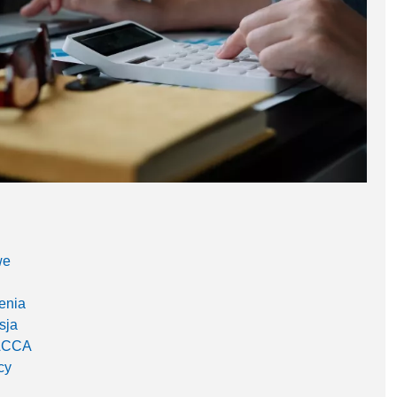
we
enia
sja
 ACCA
cy