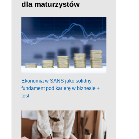
dla maturzystów
Ekonomia w SANS jako solidny
fundament pod karierę w biznesie +
test