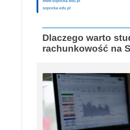
www.sopocka.edu.pl
sopocka.edu.pl
Dlaczego warto stu
rachunkowość na 