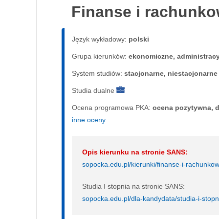
Finanse i rachunk
Język wykładowy:
polski
Grupa kierunków:
ekonomiczne, administrac
System studiów:
sta­cjo­nar­ne, nie­sta­cjo­nar­ne
Studia dualne
Ocena programowa PKA:
ocena pozytywna, d
inne oceny
Opis kierunku na stronie SANS:
sopocka.edu.pl/kierunki/finanse-i-rachunko
Studia I stopnia na stronie SANS:
sopocka.edu.pl/dla-kandydata/studia-i-stopn