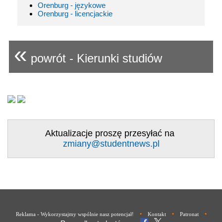
Orenburg - językowe
Orenburg - licencjackie
«
powrót - Kierunki studiów
Aktualizacje proszę przesyłać na
zmiany@studentnews.pl
•
•
•
Reklama - Wykorzystajmy wspólnie nasz potencjał!
Kontakt
Patronat