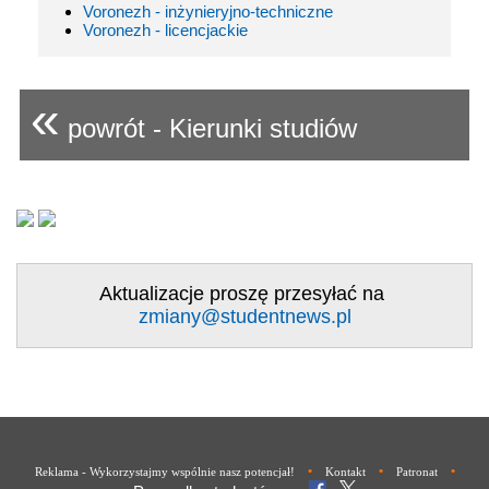
Voronezh - inżynieryjno-techniczne
Voronezh - licencjackie
«
powrót - Kierunki studiów
Aktualizacje proszę przesyłać na
zmiany@studentnews.pl
•
•
•
Reklama - Wykorzystajmy wspólnie nasz potencjał!
Kontakt
Patronat