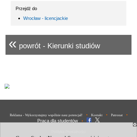
Przejdź do
Wrocław - licencjackie
«
powrót - Kierunki studiów
•
•
•
Reklama - Wykorzystajmy wspólnie nasz potencjał!
Kontakt
Patronat
Praca dla studentów
•
Polityka Prywatności