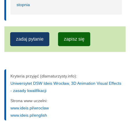
stopnia
zadaj pytanie
zapisz się
Kryteria przyjęć (dlamaturzysty.info):
Uniwersytet DSW Ideis Wrocław, 3D Animation Visual Effects
- zasady kwalifikacji
Strona www uczelni:
www.ideis.pl/wroclaw
www.ideis.pl/english