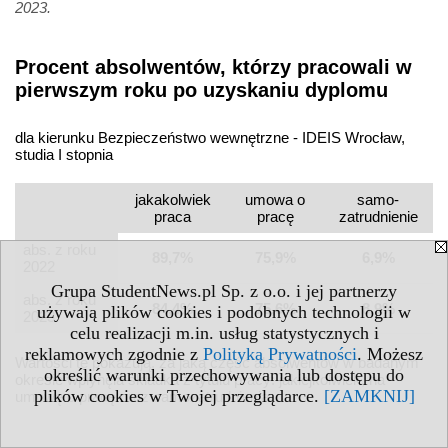
2023.
Procent absolwentów, którzy pracowali w
pierwszym roku po uzyskaniu dyplomu
dla kierunku Bezpieczeństwo wewnętrzne - IDEIS Wrocław,
studia I stopnia
jakakolwiek
umowa o
samo­
praca
pracę
zatrudnienie
abs. z roku
89,7%
75,9%
6,9%
2022
Grupa StudentNews.pl Sp. z o.o. i jej partnerzy
abs. z roku
84,4%
75,6%
8,9%
używają plików cookies i podobnych technologii w
2023
celu realizacji m.in. usług statystycznych i
reklamowych zgodnie z
Polityką Prywatności
. Możesz
Wartości te pokazują, za jaką część absolwentów w badanym
określić warunki przechowywania lub dostępu do
okresie wpłynęła składka z tytułu pracy: jakiejkolwiek, na
plików cookies w Twojej przeglądarce.
[ZAMKNIJ]
umowę o pracę oraz samozatrudnienia.