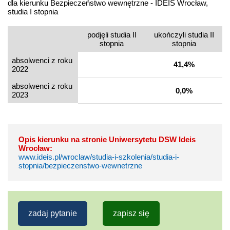
dla kierunku Bezpieczeństwo wewnętrzne - IDEIS Wrocław,
studia I stopnia
podjęli studia II
ukończyli studia II
stopnia
stopnia
absolwenci z roku
41,4%
2022
absolwenci z roku
0,0%
2023
Opis kierunku na stronie Uniwersytetu DSW Ideis
Wrocław:
www.ideis.pl/wroclaw/studia-i-szkolenia/studia-i-
stopnia/bezpieczenstwo-wewnetrzne
zadaj pytanie
zapisz się