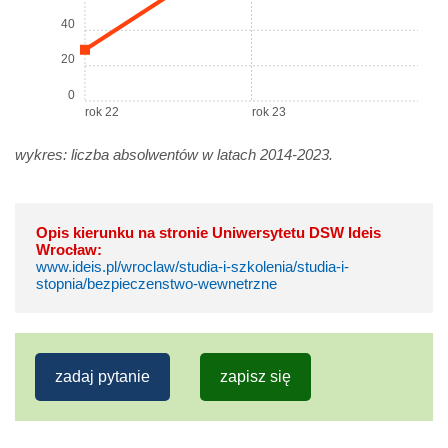
40
20
0
rok 22
rok 23
wykres: liczba absolwentów w latach 2014-2023.
Opis kierunku na stronie Uniwersytetu DSW Ideis
Wrocław:
www.ideis.pl/wroclaw/studia-i-szkolenia/studia-i-
stopnia/bezpieczenstwo-wewnetrzne
zadaj pytanie
zapisz się