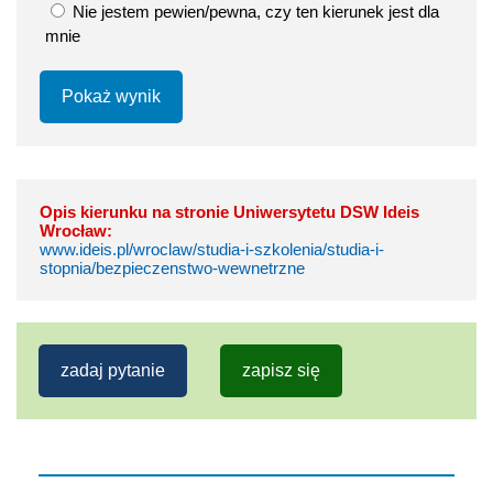
Nie jestem pewien/pewna, czy ten kierunek jest dla
mnie
Pokaż wynik
Opis kierunku na stronie Uniwersytetu DSW Ideis
Wrocław:
www.ideis.pl/wroclaw/studia-i-szkolenia/studia-i-
stopnia/bezpieczenstwo-wewnetrzne
zadaj pytanie
zapisz się