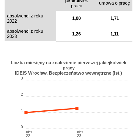
jakakolwiek
umowa o pracę
praca
absolwenci z roku
1,00
1,71
2022
absolwenci z roku
1,26
1,11
2023
Liczba miesięcy na znalezienie pierwszej jakiejkolwiek
pracy
IDEIS Wrocław, Bezpieczeństwo wewnętrzne (Ist.)
3
2
1
0
abs.
abs.
22
23