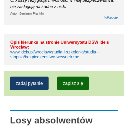
Ci którzy rezygnują z Wolności w imię bezpieczeństwa,
nie zasługują na żadne z nich.
Autor: Benjamin Franklin
Wikiquote
Opis kierunku na stronie Uniwersytetu DSW Ideis
Wrocław:
www.ideis.pl/wroclaw/studia-i-szkolenia/studia-i-
stopnia/bezpieczenstwo-wewnetrzne
zadaj pytanie
zapisz się
Losy absolwentów