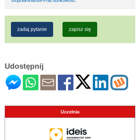
stopnia/finanse-i-rachunkowosc
zadaj pytanie
zapisz się
Udostępnij
Uczelnia