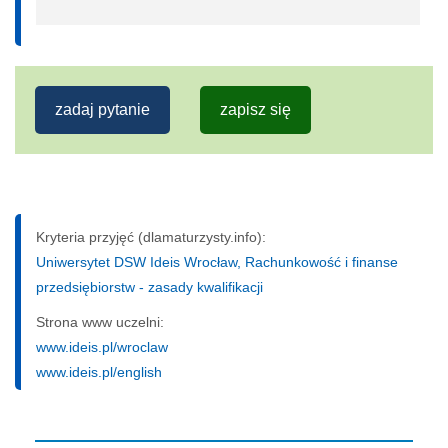
zadaj pytanie
zapisz się
Kryteria przyjęć (dlamaturzysty.info):
Uniwersytet DSW Ideis Wrocław, Rachunkowość i finanse
przedsiębiorstw - zasady kwalifikacji
Strona www uczelni:
www.ideis.pl/wroclaw
www.ideis.pl/english