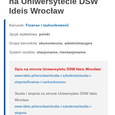
na Uniwersytecie DSW
Ideis Wrocław
Kierunek:
Finanse i rachunkowość
Język wykładowy:
polski
Grupa kierunków:
ekonomiczne, administracyjne
System studiów:
sta­cjo­nar­ne, nie­sta­cjo­nar­ne
Opis na stronie Uniwersytetu DSW Ideis Wrocław:
www.ideis.pl/wroclaw/studia-i-szkolenia/studia-i-
stopnia/finanse-i-rachunkowosc
Studia I stopnia na stronie Uniwersytetu DSW Ideis
Wrocław:
www.ideis.pl/wroclaw/studia-i-szkolenia/studia-i-
stopnia