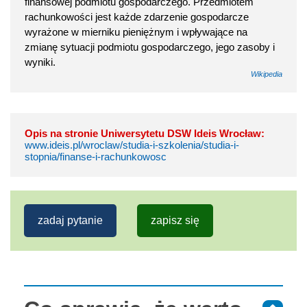
finansowej podmiotu gospodarczego. Przedmiotem
rachunkowości jest każde zdarzenie gospodarcze
wyrażone w mierniku pieniężnym i wpływające na
zmianę sytuacji podmiotu gospodarczego, jego zasoby i
wyniki.
Wikipedia
Opis na stronie Uniwersytetu DSW Ideis Wrocław:
www.ideis.pl/wroclaw/studia-i-szkolenia/studia-i-
stopnia/finanse-i-rachunkowosc
zadaj pytanie
zapisz się