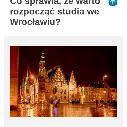
Co sprawia, że warto
⇑
rozpocząć studia we
Wrocławiu?