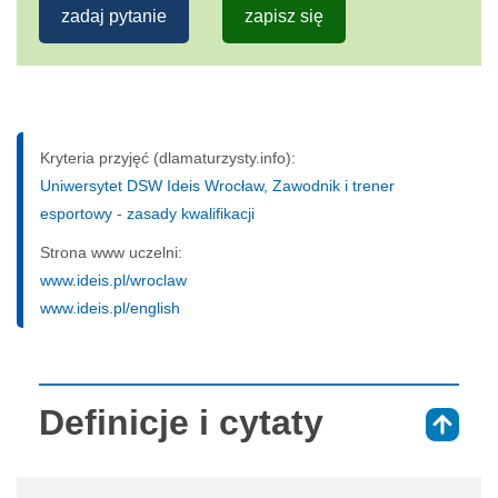
zadaj pytanie
zapisz się
Kryteria przyjęć (dlamaturzysty.info):
Uniwersytet DSW Ideis Wrocław, Zawodnik i trener
esportowy - zasady kwalifikacji
Strona www uczelni:
www.ideis.pl/wroclaw
www.ideis.pl/english
Definicje i cytaty
⇑