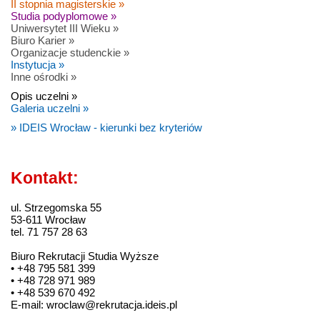
II stopnia magisterskie »
Studia podyplomowe »
Uniwersytet III Wieku »
Biuro Karier »
Organizacje studenckie »
Instytucja »
Inne ośrodki »
Opis uczelni »
Galeria uczelni »
» IDEIS Wrocław - kierunki bez kryteriów
Kontakt:
ul. Strzegomska 55
53-611 Wrocław
tel. 71 757 28 63
Biuro Rekrutacji Studia Wyższe
• +48 795 581 399
• +48 728 971 989
• +48 539 670 492
E-mail: wroclaw@rekrutacja.ideis.pl