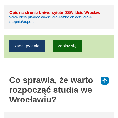
Opis na stronie Uniwersytetu DSW Ideis Wrocław:
www.ideis.pl/wroclaw/studia-i-szkolenia/studia-i-
stopnia/esport
zadaj pytanie
zapisz się
Co sprawia, że warto
⇑
rozpocząć studia we
Wrocławiu?