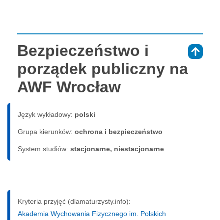
Bezpieczeństwo i
⇑
porządek publiczny na
AWF Wrocław
Język wykładowy:
polski
Grupa kierunków:
ochrona i bezpieczeństwo
System studiów:
sta­cjo­nar­ne, nie­sta­cjo­nar­ne
Kryteria przyjęć (dlamaturzysty.info):
Akademia Wychowania Fizycznego im. Polskich