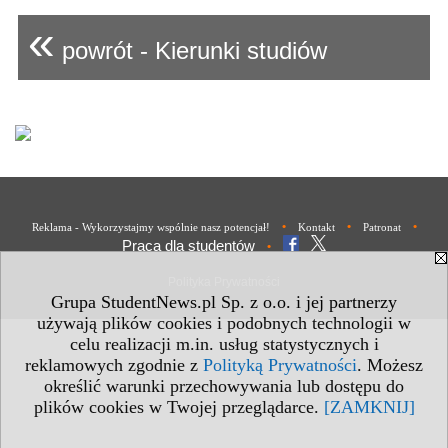
«
powrót - Kierunki studiów
•
•
•
Reklama - Wykorzystajmy wspólnie nasz potencjał!
Kontakt
Patronat
Praca dla studentów
•
Polityka Prywatności
Grupa StudentNews.pl Sp. z o.o. i jej partnerzy
używają plików cookies i podobnych technologii w
celu realizacji m.in. usług statystycznych i
reklamowych zgodnie z
Polityką Prywatności
. Możesz
określić warunki przechowywania lub dostępu do
plików cookies w Twojej przeglądarce.
[ZAMKNIJ]