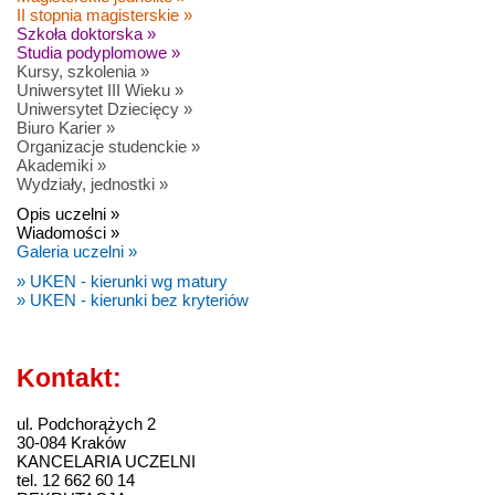
II stopnia magisterskie »
Szkoła doktorska »
Studia podyplomowe »
Kursy, szkolenia »
Uniwersytet III Wieku »
Uniwersytet Dziecięcy »
Biuro Karier »
Organizacje studenckie »
Akademiki »
Wydziały, jednostki »
Opis uczelni »
Wiadomości »
Galeria uczelni »
» UKEN - kierunki wg matury
» UKEN - kierunki bez kryteriów
Kontakt:
ul. Podchorążych 2
30-084 Kraków
KANCELARIA UCZELNI
tel. 12 662 60 14