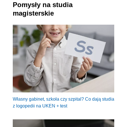
Pomysły na studia
magisterskie
Własny gabinet, szkoła czy szpital? Co dają studia
z logopedii na UKEN + test