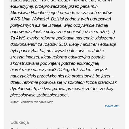
edukacyjnej, przeprowadzonej przez pana min.
Mirosława Handke i jego komandę w czasach rządów
AWS-Unia Wolności. Dzisiaj żadne z tych ugrupowań
politycznych już nie istnieje, więc oczywiście żadnej
odpowiedzialności politycznej ponieść już nie może (…)
Ta AWS-owska reforma podlegała następnie „dalszemu
doskonaleniu” za rządów SLD, kiedy ministrem edukacji
była pani Łybacka, no i wyszło jak zawsze. Jakże
zresztą inaczej, kiedy reforma edukacyjna została
skonstruowana pod kątem potrzeb edukacyjnej
biurokracji i nauczycieli? Dlatego też żaden związek
nauczycielski przeciwko niej nie protestował, bo jużci –
dzięki reformie podwoiła się w szkołach liczba stanowisk
dyrektorskich, a i tzw. „prawa pracownicze” też zostały
pieczołowicie „zabezpieczone”.
Autor: Stanisław Michalkiewicz
Wikiquote
Edukacja