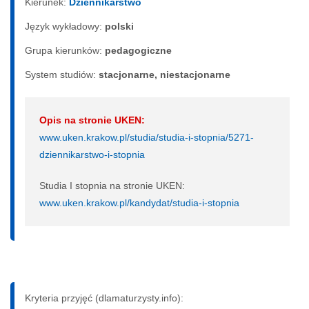
Kierunek:
Dziennikarstwo
Język wykładowy:
polski
Grupa kierunków:
pedagogiczne
System studiów:
sta­cjo­nar­ne, nie­sta­cjo­nar­ne
Opis na stronie UKEN:
www.uken.krakow.pl/studia/studia-i-stopnia/5271-
dziennikarstwo-i-stopnia
Studia I stopnia na stronie UKEN:
www.uken.krakow.pl/kandydat/studia-i-stopnia
Kryteria przyjęć (dlamaturzysty.info):