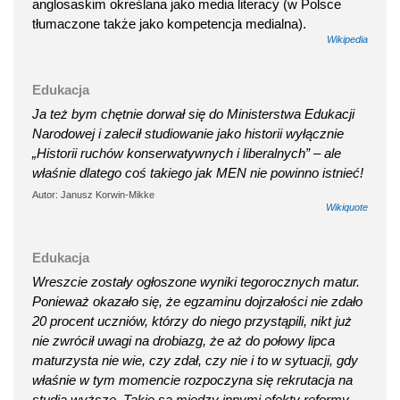
anglosaskim określana jako media literacy (w Polsce
tłumaczone także jako kompetencja medialna).
Wikipedia
Edukacja
Ja też bym chętnie dorwał się do Ministerstwa Edukacji
Narodowej i zalecił studiowanie jako historii wyłącznie
„Historii ruchów konserwatywnych i liberalnych” – ale
właśnie dlatego coś takiego jak MEN nie powinno istnieć!
Autor: Janusz Korwin-Mikke
Wikiquote
Edukacja
Wreszcie zostały ogłoszone wyniki tegorocznych matur.
Ponieważ okazało się, że egzaminu dojrzałości nie zdało
20 procent uczniów, którzy do niego przystąpili, nikt już
nie zwrócił uwagi na drobiazg, że aż do połowy lipca
maturzysta nie wie, czy zdał, czy nie i to w sytuacji, gdy
właśnie w tym momencie rozpoczyna się rekrutacja na
studia wyższe. Takie są miedzy innymi efekty reformy