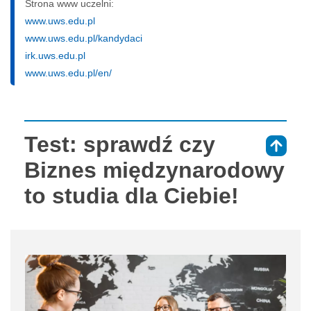
Strona www uczelni:
www.uws.edu.pl
www.uws.edu.pl/kandydaci
irk.uws.edu.pl
www.uws.edu.pl/en/
Test: sprawdź czy
⇑
Biznes międzynarodowy
to studia dla Ciebie!