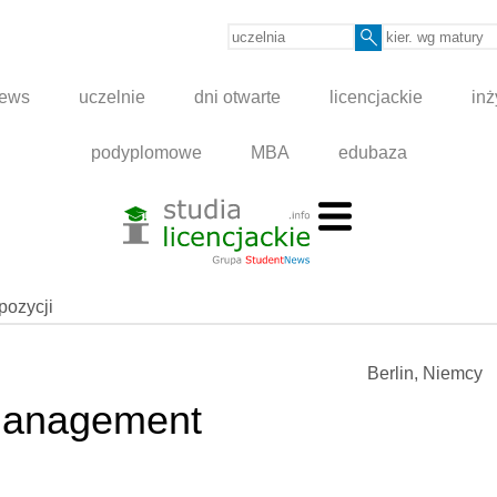
news
uczelnie
dni otwarte
licencjackie
inż
podyplomowe
MBA
edubaza
spozycji
Berlin, Niemcy
Management