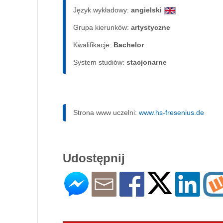
Język wykładowy:
angielski
Grupa kierunków:
artystyczne
Kwalifikacje:
Bachelor
System studiów:
sta­cjo­nar­ne
Strona www uczelni:
www.hs-fresenius.de
Udostępnij