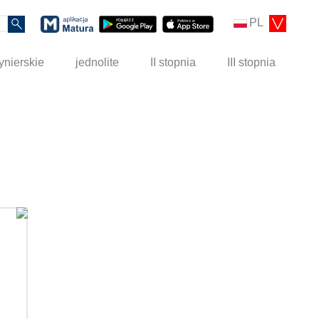
PL
ynierskie
jednolite
II stopnia
III stopnia