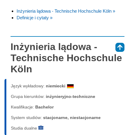
Inżynieria lądowa - Technische Hochschule Köln »
Definicje i cytaty »
Inżynieria lądowa -
⇑
Technische Hochschule
Köln
Język wykładowy:
niemiecki
Grupa kierunków:
inżynieryjno-techniczne
Kwalifikacje:
Bachelor
System studiów:
sta­cjo­nar­ne, nie­sta­cjo­nar­ne
Studia dualne