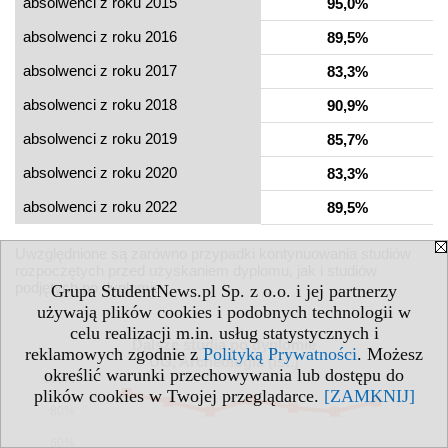
absolwenci z roku 2015
95,0%
absolwenci z roku 2016
89,5%
absolwenci z roku 2017
83,3%
absolwenci z roku 2018
90,9%
absolwenci z roku 2019
85,7%
absolwenci z roku 2020
83,3%
absolwenci z roku 2022
89,5%
Uwzględnione są zarówno przypadki kontynuowania studiów
rozpoczętych przed uzyskaniem dyplomu, jak i studiów
podjętych po dyplomie.
Grupa StudentNews.pl Sp. z o.o. i jej partnerzy
używają plików cookies i podobnych technologii w
celu realizacji m.in. usług statystycznych i
Dalsze studia po dyplomie
reklamowych zgodnie z
Polityką Prywatności
. Możesz
UG, Archeologia (Ist.)
określić warunki przechowywania lub dostępu do
100%
plików cookies w Twojej przeglądarce.
[ZAMKNIJ]
80%
60%