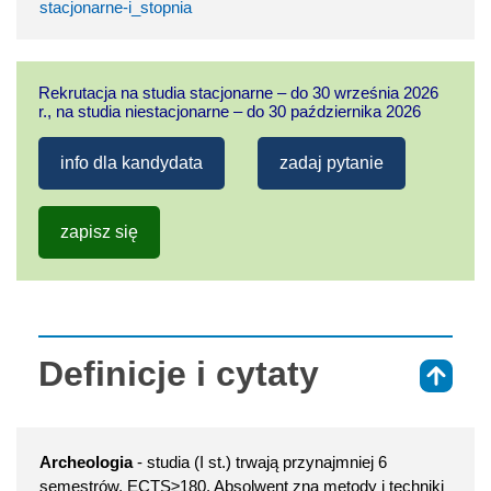
stacjonarne-i_stopnia
Rekrutacja na studia stacjonarne – do 30 września 2026
r., na studia niestacjonarne – do 30 października 2026
info dla kandydata
zadaj pytanie
zapisz się
Definicje i cytaty
⇑
Archeologia
- studia (I st.) trwają przynajmniej 6
semestrów, ECTS≥180. Absolwent zna metody i techniki