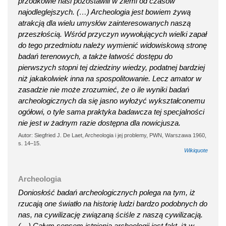
przodkowie nasi pozostawili w ziemi od czasów
najodleglejszych. (…) Archeologia jest bowiem żywą
atrakcją dla wielu umysłów zainteresowanych naszą
przeszłością. Wśród przyczyn wywołujących wielki zapał
do tego przedmiotu należy wymienić widowiskową stronę
badań terenowych, a także łatwość dostępu do
pierwszych stopni tej dziedziny wiedzy, podatnej bardziej
niż jakakolwiek inna na spospolitowanie. Lecz amator w
zasadzie nie może zrozumieć, że o ile wyniki badań
archeologicznych da się jasno wyłożyć wykształconemu
ogółowi, o tyle sama praktyka badawcza tej specjalności
nie jest w żadnym razie dostępna dla nowicjusza.
Autor: Siegfried J. De Laet, Archeologia i jej problemy, PWN, Warszawa 1960,
s. 14–15.
Wikiquote
Archeologia
Doniosłość badań archeologicznych polega na tym, iż
rzucają one światło na historię ludzi bardzo podobnych do
nas, na cywilizację związaną ściśle z naszą cywilizacją.
(…) Całym sensem istnienia archeologii jest fakt, iż w