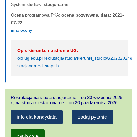
System studiów:
sta­cjo­nar­ne
Ocena programowa PKA:
ocena pozytywna, data: 2021-
07-22
inne oceny
Opis kierunku na stronie UG:
old.ug.edu.pl/rekrutacja/studia/kierunki_studiow/20232024/ar
stacjonarne-i_stopnia
Rekrutacja na studia stacjonarne – do 30 września 2026
r., na studia niestacjonarne – do 30 października 2026
info dla kandydata
zadaj pytanie
zapisz się