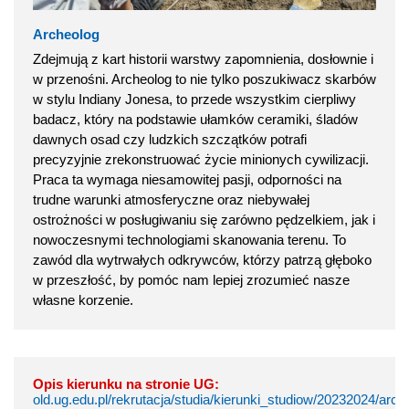
Archeolog
Zdejmują z kart historii warstwy zapomnienia, dosłownie i
w przenośni. Archeolog to nie tylko poszukiwacz skarbów
w stylu Indiany Jonesa, to przede wszystkim cierpliwy
badacz, który na podstawie ułamków ceramiki, śladów
dawnych osad czy ludzkich szczątków potrafi
precyzyjnie zrekonstruować życie minionych cywilizacji.
Praca ta wymaga niesamowitej pasji, odporności na
trudne warunki atmosferyczne oraz niebywałej
ostrożności w posługiwaniu się zarówno pędzelkiem, jak i
nowoczesnymi technologiami skanowania terenu. To
zawód dla wytrwałych odkrywców, którzy patrzą głęboko
w przeszłość, by pomóc nam lepiej zrozumieć nasze
własne korzenie.
Opis kierunku na stronie UG:
old.ug.edu.pl/rekrutacja/studia/kierunki_studiow/20232024/arch