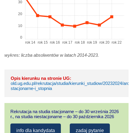
30
20
10
0
rok 14
rok 15
rok 16
rok 17
rok 18
rok 19
rok 20
rok 22
wykres: liczba absolwentów w latach 2014-2023.
Opis kierunku na stronie UG:
old.ug.edu.pl/rekrutacja/studia/kierunki_studiow/20232024/arch
stacjonarne-i_stopnia
Rekrutacja na studia stacjonarne – do 30 września 2026
r., na studia niestacjonarne – do 30 października 2026
info dla kandydata
zadaj pytanie