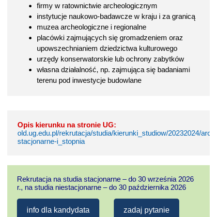
firmy w ratownictwie archeologicznym
instytucje naukowo-badawcze w kraju i za granicą
muzea archeologiczne i regionalne
placówki zajmujących się gromadzeniem oraz
upowszechnianiem dziedzictwa kulturowego
urzędy konserwatorskie lub ochrony zabytków
własna działalność, np. zajmująca się badaniami
terenu pod inwestycje budowlane
Opis kierunku na stronie UG:
old.ug.edu.pl/rekrutacja/studia/kierunki_studiow/20232024/arch
stacjonarne-i_stopnia
Rekrutacja na studia stacjonarne – do 30 września 2026
r., na studia niestacjonarne – do 30 października 2026
info dla kandydata
zadaj pytanie