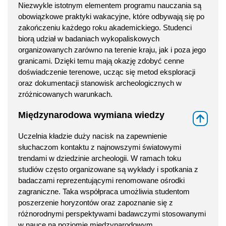
Niezwykle istotnym elementem programu nauczania są
obowiązkowe praktyki wakacyjne, które odbywają się po
zakończeniu każdego roku akademickiego. Studenci
biorą udział w badaniach wykopaliskowych
organizowanych zarówno na terenie kraju, jak i poza jego
granicami. Dzięki temu mają okazję zdobyć cenne
doświadczenie terenowe, ucząc się metod eksploracji
oraz dokumentacji stanowisk archeologicznych w
zróżnicowanych warunkach.
Międzynarodowa wymiana wiedzy
⇑
Uczelnia kładzie duży nacisk na zapewnienie
słuchaczom kontaktu z najnowszymi światowymi
trendami w dziedzinie archeologii. W ramach toku
studiów często organizowane są wykłady i spotkania z
badaczami reprezentującymi renomowane ośrodki
zagraniczne. Taka współpraca umożliwia studentom
poszerzenie horyzontów oraz zapoznanie się z
różnorodnymi perspektywami badawczymi stosowanymi
w nauce na poziomie międzynarodowym.