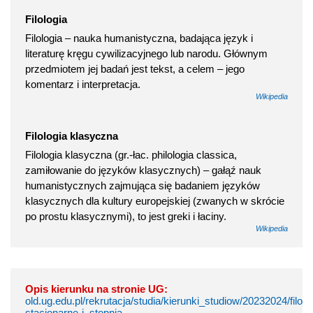
Filologia
Filologia – nauka humanistyczna, badająca język i
literaturę kręgu cywilizacyjnego lub narodu. Głównym
przedmiotem jej badań jest tekst, a celem – jego
komentarz i interpretacja.
Wikipedia
Filologia klasyczna
Filologia klasyczna (gr.-łac. philologia classica,
zamiłowanie do języków klasycznych) – gałąź nauk
humanistycznych zajmująca się badaniem języków
klasycznych dla kultury europejskiej (zwanych w skrócie
po prostu klasycznymi), to jest greki i łaciny.
Wikipedia
Opis kierunku na stronie UG:
old.ug.edu.pl/rekrutacja/studia/kierunki_studiow/20232024/filol
stacjonarne-i_stopnia