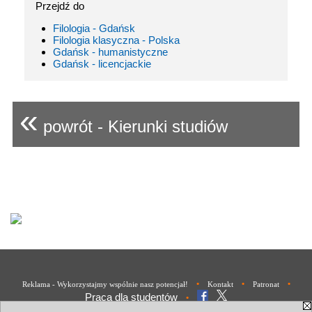
Przejdź do
Filologia - Gdańsk
Filologia klasyczna - Polska
Gdańsk - humanistyczne
Gdańsk - licencjackie
«
powrót - Kierunki studiów
•
•
•
Reklama - Wykorzystajmy wspólnie nasz potencjał!
Kontakt
Patronat
Praca dla studentów
•