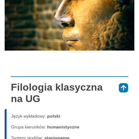
Filologia klasyczna
⇑
na UG
Język wykładowy:
polski
Grupa kierunków:
humanistyczne
System studiów:
sta­cjo­nar­ne