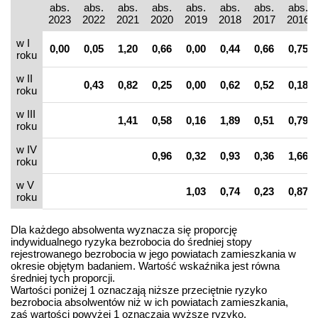
abs.
abs.
abs.
abs.
abs.
abs.
abs.
abs.
2023
2022
2021
2020
2019
2018
2017
2016
w I
0,00
0,05
1,20
0,66
0,00
0,44
0,66
0,75
roku
w II
0,43
0,82
0,25
0,00
0,62
0,52
0,18
roku
w III
1,41
0,58
0,16
1,89
0,51
0,79
roku
w IV
0,96
0,32
0,93
0,36
1,66
roku
w V
1,03
0,74
0,23
0,87
roku
Dla każdego absolwenta wyznacza się proporcję
indywidualnego ryzyka bezrobocia do średniej stopy
rejestrowanego bezrobocia w jego powiatach zamieszkania w
okresie objętym badaniem. Wartość wskaźnika jest równa
średniej tych proporcji.
Wartości poniżej 1 oznaczają niższe przeciętnie ryzyko
bezrobocia absolwentów niż w ich powiatach zamieszkania,
zaś wartości powyżej 1 oznaczają wyższe ryzyko.