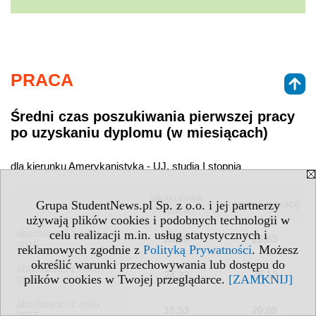
PRACA
Średni czas poszukiwania pierwszej pracy
po uzyskaniu dyplomu (w miesiącach)
dla kierunku Amerykanistyka - UJ, studia I stopnia
jakakolwiek
umowa o pracę
Grupa StudentNews.pl Sp. z o.o. i jej partnerzy
praca
używają plików cookies i podobnych technologii w
absolwenci z roku
celu realizacji m.in. usług statystycznych i
28,09
28,83
2015
reklamowych zgodnie z
Polityką Prywatności
. Możesz
określić warunki przechowywania lub dostępu do
absolwenci z roku
24,22
29,12
plików cookies w Twojej przeglądarce.
[ZAMKNIJ]
2016
absolwenci z roku
16,53
20,89
2017