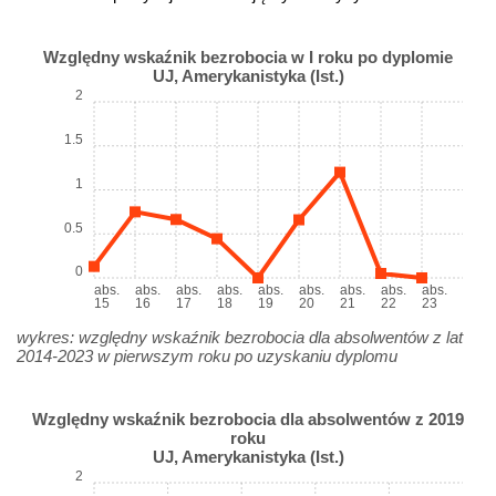
Względny wskaźnik bezrobocia w I roku po dyplomie
UJ, Amerykanistyka (Ist.)
2
1.5
1
0.5
0
abs.
abs.
abs.
abs.
abs.
abs.
abs.
abs.
abs.
15
16
17
18
19
20
21
22
23
wykres: względny wskaźnik bezrobocia dla absolwentów z lat
2014-2023 w pierwszym roku po uzyskaniu dyplomu
Względny wskaźnik bezrobocia dla absolwentów z 2019
roku
UJ, Amerykanistyka (Ist.)
2