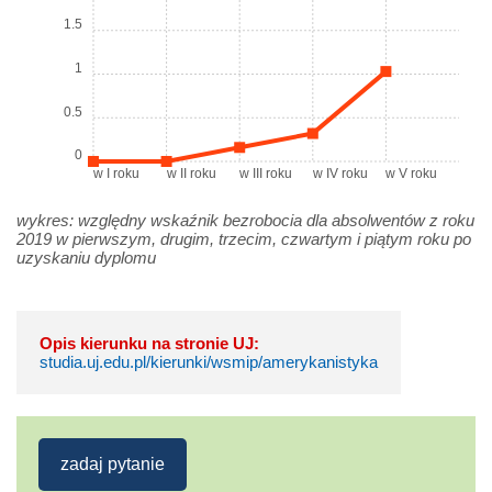
1.5
1
0.5
0
w I roku
w II roku
w III roku
w IV roku
w V roku
wykres: względny wskaźnik bezrobocia dla absolwentów z roku
2019 w pierwszym, drugim, trzecim, czwartym i piątym roku po
uzyskaniu dyplomu
Opis kierunku na stronie UJ:
studia.uj.edu.pl/kierunki/wsmip/amerykanistyka
zadaj pytanie