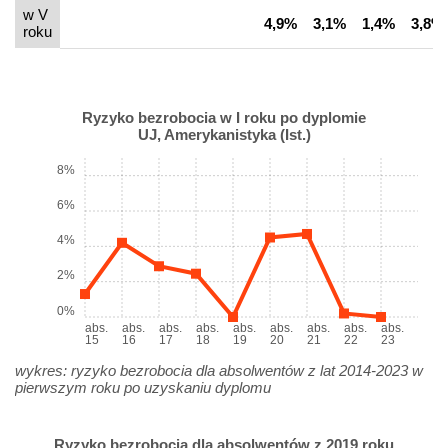
w V
4,9%
3,1%
1,4%
3,8%
roku
Ryzyko bezrobocia w I roku po dyplomie
UJ, Amerykanistyka (Ist.)
8%
6%
4%
2%
0%
abs.
abs.
abs.
abs.
abs.
abs.
abs.
abs.
abs.
15
16
17
18
19
20
21
22
23
wykres: ryzyko bezrobocia dla absolwentów z lat 2014-2023 w
pierwszym roku po uzyskaniu dyplomu
Ryzyko bezrobocia dla absolwentów z 2019 roku