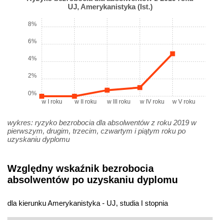
UJ, Amerykanistyka (Ist.)
8%
6%
4%
2%
0%
w I roku
w II roku
w III roku
w IV roku
w V roku
wykres: ryzyko bezrobocia dla absolwentów z roku 2019 w
pierwszym, drugim, trzecim, czwartym i piątym roku po
uzyskaniu dyplomu
Względny wskaźnik bezrobocia
absolwentów po uzyskaniu dyplomu
dla kierunku Amerykanistyka - UJ, studia I stopnia