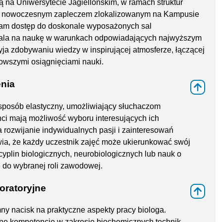
ą na Uniwersytecie Jagiellońskim, w ramach struktur
uje nowoczesnym zapleczem zlokalizowanym na Kampusie
tam dostęp do doskonale wyposażonych sal
zwala na naukę w warunkach odpowiadających najwyższym
ja zdobywaniu wiedzy w inspirującej atmosferze, łączącej
owszymi osiągnięciami nauki.
enia
⇑
sposób elastyczny, umożliwiający słuchaczom
nci mają możliwość wyboru interesujących ich
rozwijanie indywidualnych pasji i zainteresowań
wia, że każdy uczestnik zajęć może ukierunkować swój
yplin biologicznych, neurobiologicznych lub nauk o
e do wybranej roli zawodowej.
oratoryjne
⇑
ny nacisk na praktyczne aspekty pracy biologa.
e kompetencje w zakresie biochemicznych technik