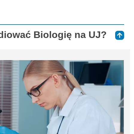
diować Biologię na UJ?
⇑