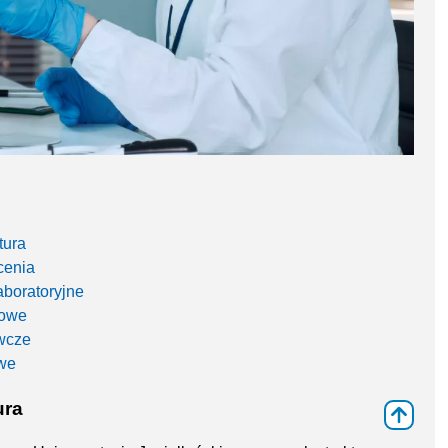
tura
cenia
boratoryjne
nowe
wcze
we
ura
⇑