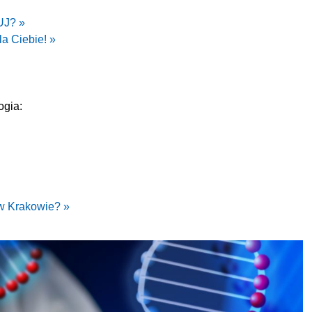
UJ? »
la Ciebie! »
ogia:
 w Krakowie? »