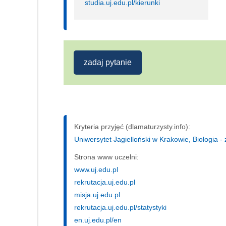
studia.uj.edu.pl/kierunki
zadaj pytanie
Kryteria przyjęć (dlamaturzysty.info):
Uniwersytet Jagielloński w Krakowie, Biologia - 
Strona www uczelni:
www.uj.edu.pl
rekrutacja.uj.edu.pl
misja.uj.edu.pl
rekrutacja.uj.edu.pl/statystyki
en.uj.edu.pl/en