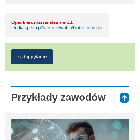
Opis kierunku na stronie UJ:
studia.uj.edu.pl/kierunki/wbbib/biotechnologia
zadaj pytanie
Przykłady zawodów
⇑