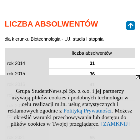
LICZBA ABSOLWENTÓW
dla kierunku Biotechnologia - UJ, studia I stopnia
liczba absolwentów
rok 2014
31
rok 2015
36
rok 2016
41
Grupa StudentNews.pl Sp. z o.o. i jej partnerzy
rok 2017
64
używają plików cookies i podobnych technologii w
celu realizacji m.in. usług statystycznych i
rok 2018
53
reklamowych zgodnie z
Polityką Prywatności
. Możesz
rok 2019
59
określić warunki przechowywania lub dostępu do
plików cookies w Twojej przeglądarce.
[ZAMKNIJ]
rok 2020
65
rok 2021
55