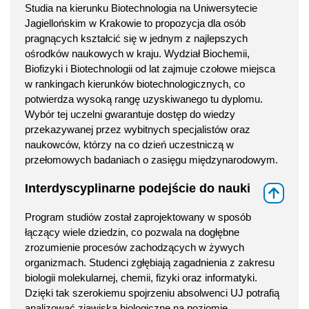
Studia na kierunku Biotechnologia na Uniwersytecie
Jagiellońskim w Krakowie to propozycja dla osób
pragnących kształcić się w jednym z najlepszych
ośrodków naukowych w kraju. Wydział Biochemii,
Biofizyki i Biotechnologii od lat zajmuje czołowe miejsca
w rankingach kierunków biotechnologicznych, co
potwierdza wysoką rangę uzyskiwanego tu dyplomu.
Wybór tej uczelni gwarantuje dostęp do wiedzy
przekazywanej przez wybitnych specjalistów oraz
naukowców, którzy na co dzień uczestniczą w
przełomowych badaniach o zasięgu międzynarodowym.
Interdyscyplinarne podejście do nauki
⇑
Program studiów został zaprojektowany w sposób
łączący wiele dziedzin, co pozwala na dogłębne
zrozumienie procesów zachodzących w żywych
organizmach. Studenci zgłębiają zagadnienia z zakresu
biologii molekularnej, chemii, fizyki oraz informatyki.
Dzięki tak szerokiemu spojrzeniu absolwenci UJ potrafią
analizować zjawiska biologiczne na poziomie