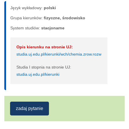
Język wykładowy:
polski
Grupa kierunków:
fizyczne, środowisko
System studiów:
sta­cjo­nar­ne
Opis kierunku na stronie UJ:
studia.uj.edu.pl/kierunki/wch/chemia.zrow.rozw
Studia I stopnia na stronie UJ:
studia.uj.edu.pl/kierunki
zadaj pytanie