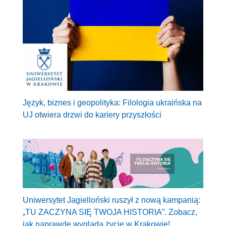
Język, biznes i geopolityka: Filologia ukraińska na
UJ otwiera drzwi do kariery przyszłości
Uniwersytet Jagielloński ruszył z nową kampanią:
„TU ZACZYNA SIĘ TWOJA HISTORIA”. Zobacz,
jak naprawdę wygląda życie w Krakowie!