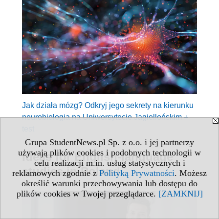
Jak działa mózg? Odkryj jego sekrety na kierunku
neurobiologia na Uniwersytecie Jagiellońskim +
test
Grupa StudentNews.pl Sp. z o.o. i jej partnerzy
używają plików cookies i podobnych technologii w
Ideas for English-language
celu realizacji m.in. usług statystycznych i
studies in Poland
reklamowych zgodnie z
Polityką Prywatności
. Możesz
określić warunki przechowywania lub dostępu do
plików cookies w Twojej przeglądarce.
[ZAMKNIJ]