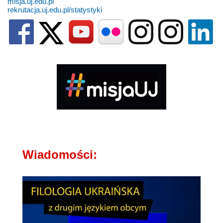
misja.uj.edu.pl
rekrutacja.uj.edu.pl/statystyki
Wiadomości: