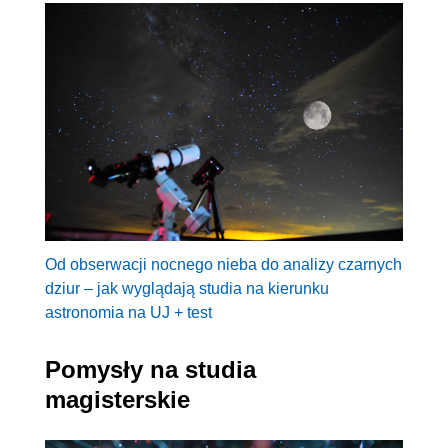
Od obserwacji nocnego nieba do analizy czarnych
dziur – jak wyglądają studia na kierunku
astronomia na UJ + test
Pomysły na studia
magisterskie